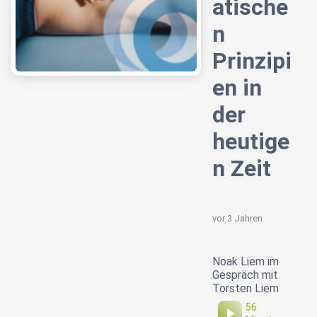
atische
n
Prinzipi
en in
der
heutige
n Zeit
vor 3 Jahren
Noak Liem im
Gespräch mit
Torsten Liem
56