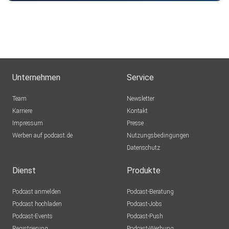
Unternehmen
Service
Team
Newsletter
Karriere
Kontakt
Impressum
Presse
Werben auf podcast.de
Nutzungsbedingungen
Datenschutz
Dienst
Produkte
Podcast anmelden
Podcast-Beratung
Podcast hochladen
Podcast-Jobs
Podcast-Events
Podcast-Push
Registrierung
Podcast-Werbung