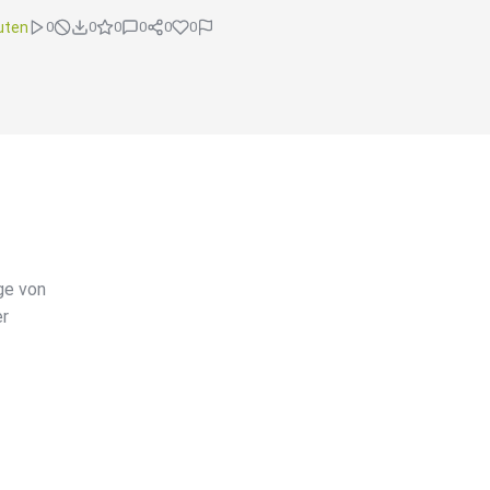
uten
0
0
0
0
0
0
ge von
er