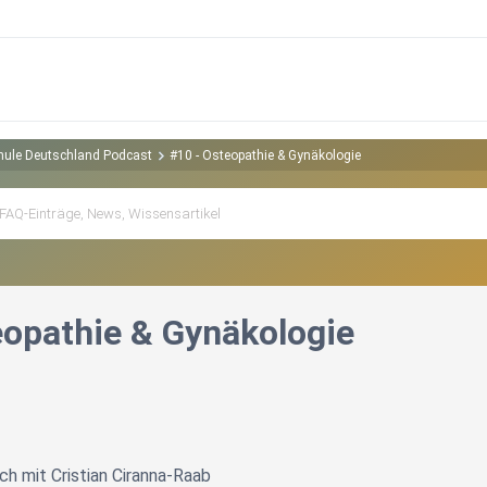
chule Deutschland Podcast
#10 - Osteopathie & Gynäkologie
eopathie & Gynäkologie
h mit Cristian Ciranna-Raab