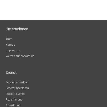
Unternehmen
Team
Karriere
Impressum
Werben auf podcast.de
Dienst
Podcast anmelden
Podcast hochladen
Podcast-Events
Registrierung
Anmeldung