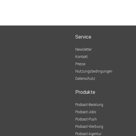
Service
Newsletter
Kontakt
Presse
Nutzungsbedingungen
Datenschutz
Produkte
Podcast-Beratung
Podcast-Jobs
Podcast-Push
Podcast-Werbung
Podcast-Agentur