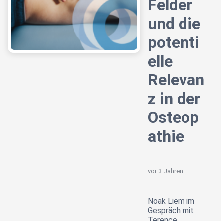
Felder
und die
potenti
elle
Relevan
z in der
Osteop
athie
vor 3 Jahren
Noak Liem im
Gespräch mit
Terence