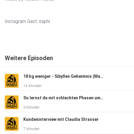
Instagram Gast: iraphi
Instagram: gabrielreifinger
Weitere Episoden
Facebook: ReifingerPersonalTrainer
18 kg weniger - Sibylles Geheimnis (Mama wollte wieder fit für ihr Kind sein)
14 Minuten
So lernst du mit schlechten Phasen umzugehen (Musterbrechen)
6 Minuten
Kundeninterview mit Claudia Strasser
7 Minuten