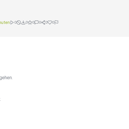
nuten
0
0
0
0
0
0
gehen.
k