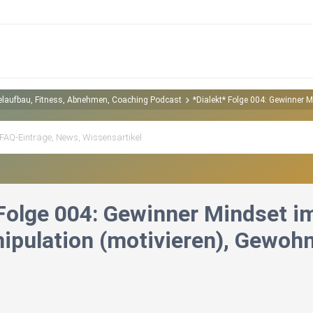
kelaufbau, Fitness, Abnehmen, Coaching Podcast
*Dialekt* Folge 004: Gewinner 
 Folge 004: Gewinner Mindset i
ipulation (motivieren), Gewohn