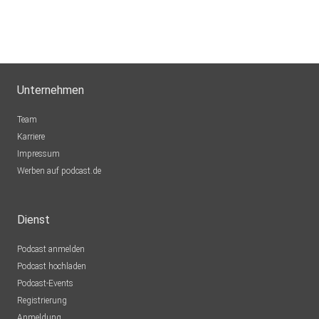
Unternehmen
Team
Karriere
Impressum
Werben auf podcast.de
Dienst
Podcast anmelden
Podcast hochladen
Podcast-Events
Registrierung
Anmeldung