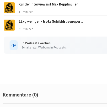
Kundeninterview mit Max Kepplmüller
11 Minuten
Facebook: Gabriel Reifinger
22kg weniger - trotz Schilddrüsenoperation (mit nur 2h pro Woche)
21 Minuten
Music by: Joakim Karud
In Podcasts werben
Schalte jetzt Werbung in Podcasts.
Kommentare (0)