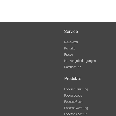
Service
Newsletter
Kontakt
Presse
Nutzungsbedingungen
Datenschutz
Produkte
Podcast-Beratung
Podcast-Jobs
Podcast-Push
Podcast-Werbung
Podcast-Agentur