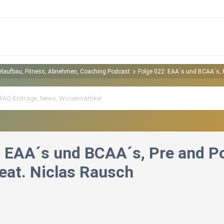
kelaufbau, Fitness, Abnehmen, Coaching Podcast
Folge 022: EAA´s und BCAA´s, P
: EAA´s und BCAA´s, Pre and Po
feat. Niclas Rausch