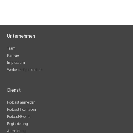
Unternehmen
Team
Karriere
Impressum
Werben auf podcast.de
Dienst
Podcast anmelden
Podcast hochladen
Podcast-Events
Registrierung
Anmeldung