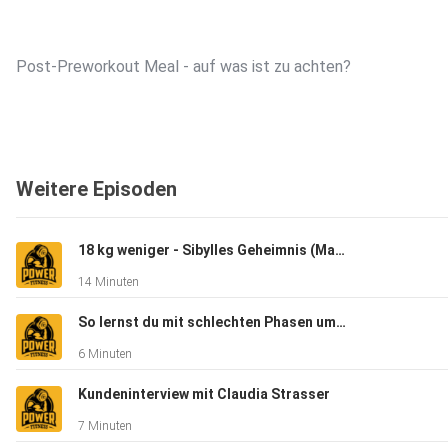
Post-Preworkout Meal - auf was ist zu achten?
Nutrition Timing - machst du es richtig? Ist es wichtig?
Weitere Episoden
Viel Spaß bei der heutigen Episode!
18 kg weniger - Sibylles Geheimnis (Mama wollte wieder fit für ihr Kind sein)
14 Minuten
Website: www.powerfitness.at
So lernst du mit schlechten Phasen umzugehen (Musterbrechen)
6 Minuten
Instagram (Gast): Niclas Rausch
Kundeninterview mit Claudia Strasser
7 Minuten
Instagram: gabrielreifinger