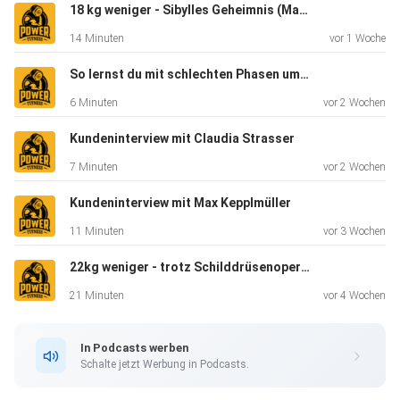
18 kg weniger - Sibylles Geheimnis (Mama wollte wieder fit für ihr Kind sein)
14 Minuten
vor 1 Woche
Viel Spaß bei der Episode!
So lernst du mit schlechten Phasen umzugehen (Musterbrechen)
6 Minuten
vor 2 Wochen
Website: www.powerfitness.at
Kundeninterview mit Claudia Strasser
7 Minuten
vor 2 Wochen
Instagram (Gast): Ben Addicted
Kundeninterview mit Max Kepplmüller
11 Minuten
vor 3 Wochen
Instagram: gabrielreifinger
22kg weniger - trotz Schilddrüsenoperation (mit nur 2h pro Woche)
21 Minuten
vor 4 Wochen
Facebook: Gabriel Reifinger
In Podcasts werben
Schalte jetzt Werbung in Podcasts.
Music by: Joakim Karud