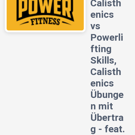
Calisth
enics
vs
Powerli
fting
Skills,
Calisth
enics
Übunge
n mit
Übertra
g - feat.