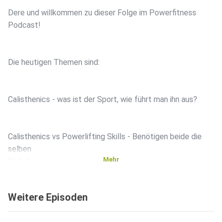
Dere und willkommen zu dieser Folge im Powerfitness
Podcast!
Die heutigen Themen sind:
Calisthenics - was ist der Sport, wie führt man ihn aus?
Calisthenics vs Powerlifting Skills - Benötigen beide die
selben
Mehr
Skills?
Weitere Episoden
Calisthenics Übungen mit Übertrag - Was kannst du dir von
Calisthenics mitnehmen?