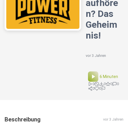
aufhöre
n? Das
Geheim
nis!
vor 3 Jahren
6 Minuten
0
0
0
0
0
0
Beschreibung
vor 3 Jahren