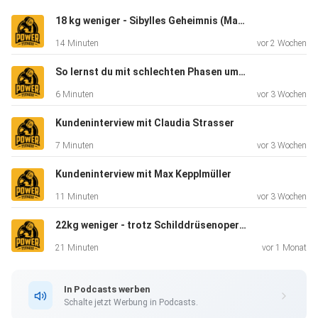
18 kg weniger - Sibylles Geheimnis (Mama wollte wieder fit für ihr Kind sein)
14 Minuten
vor 2 Wochen
So lernst du mit schlechten Phasen umzugehen (Musterbrechen)
6 Minuten
vor 3 Wochen
Kundeninterview mit Claudia Strasser
7 Minuten
vor 3 Wochen
Kundeninterview mit Max Kepplmüller
11 Minuten
vor 3 Wochen
22kg weniger - trotz Schilddrüsenoperation (mit nur 2h pro Woche)
21 Minuten
vor 1 Monat
In Podcasts werben
Schalte jetzt Werbung in Podcasts.