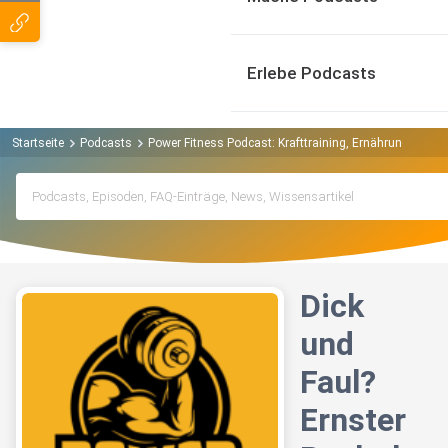
Erlebe Podcasts
Startseite
Podcasts
Power Fitness Podcast: Krafttraining, Ernährung, Mus
Dick
und
Faul?
Ernster