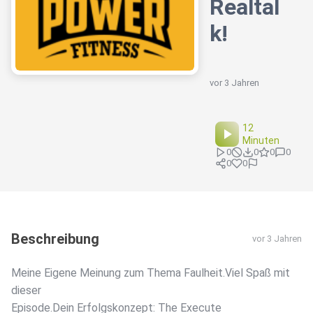
Realtal
k!
vor 3 Jahren
12
Minuten
0
0
0
0
0
0
Beschreibung
vor 3 Jahren
Meine Eigene Meinung zum Thema Faulheit.Viel Spaß mit
dieser
Episode.Dein Erfolgskonzept: The Execute