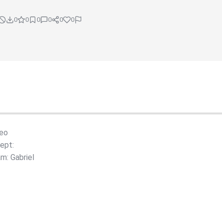
0
0
0
0
0
0
deo
ept:
: Gabriel