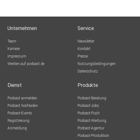
Unternehmen
Service
Team
Newsletter
Karriere
Kontakt
Impressum
Presse
Werben auf podcast.de
Nutzungsbedingungen
Datenschutz
Dienst
Produkte
Podcast anmelden
Podcast-Beratung
Podcast hochladen
Podcast-Jobs
Podcast-Events
Podcast-Push
Registrierung
Podcast-Werbung
Anmeldung
Podcast-Agentur
Podcast-Produktion