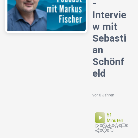
-
Intervie
w mit
Sebasti
an
Schönf
eld
vor 6 Jahren
51
Minuten
0
0
0
0
0
0