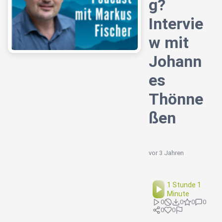
g?
Intervie
w mit
Johann
es
Thönne
ßen
vor 3 Jahren
1 Stunde 1
Minute
0
0
0
0
0
0