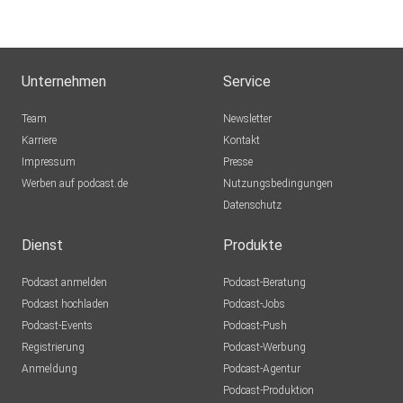
Unternehmen
Service
Team
Newsletter
Karriere
Kontakt
Impressum
Presse
Werben auf podcast.de
Nutzungsbedingungen
Datenschutz
Dienst
Produkte
Podcast anmelden
Podcast-Beratung
Podcast hochladen
Podcast-Jobs
Podcast-Events
Podcast-Push
Registrierung
Podcast-Werbung
Anmeldung
Podcast-Agentur
Podcast-Produktion