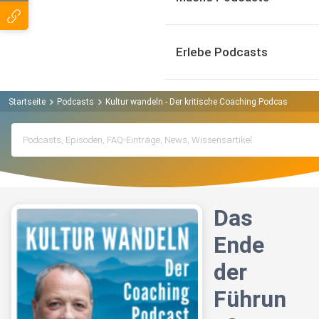
Erlebe Podcasts
Startseite
Podcasts
Kultur wandeln - Der kritische Coaching Podcast Podca
Das
Ende
der
Führun