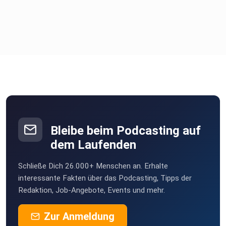
Bleibe beim Podcasting auf
dem Laufenden
Schließe Dich 26.000+ Menschen an. Erhalte
interessante Fakten über das Podcasting, Tipps der
Redaktion, Job-Angebote, Events und mehr.
Zur Anmeldung