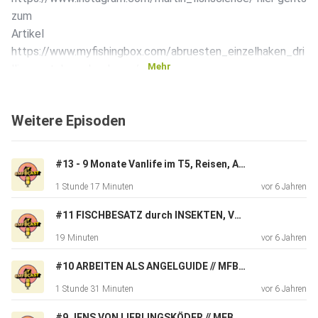
zum
Artikel
https://www.myfishingbox.com/abruesten_einzelhaken_dri
Mehr
lling_catch_and_release/
Beste Grüße & Petri, euer MFB TEAM
Weitere Episoden
#13 - 9 Monate Vanlife im T5, Reisen, Angeln & Leben // Felix von Catchtastic im MFBCAST Podcast
1 Stunde 17 Minuten
vor 6 Jahren
#11 FISCHBESATZ durch INSEKTEN, VÖGEL & Co. // MFBCAST PODCAST ANGELN
19 Minuten
vor 6 Jahren
#10 ARBEITEN ALS ANGELGUIDE // MFBCAST PODCAST ANGELN
1 Stunde 31 Minuten
vor 6 Jahren
#9 JENS VON LIEBLINGSKÖDER // MFBCAST PODCAST ANGELN RUTE