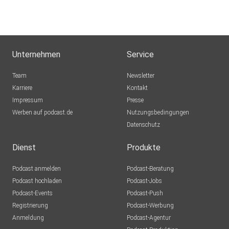
Unternehmen
Service
Team
Newsletter
Karriere
Kontakt
Impressum
Presse
Werben auf podcast.de
Nutzungsbedingungen
Datenschutz
Dienst
Produkte
Podcast anmelden
Podcast-Beratung
Podcast hochladen
Podcast-Jobs
Podcast-Events
Podcast-Push
Registrierung
Podcast-Werbung
Anmeldung
Podcast-Agentur