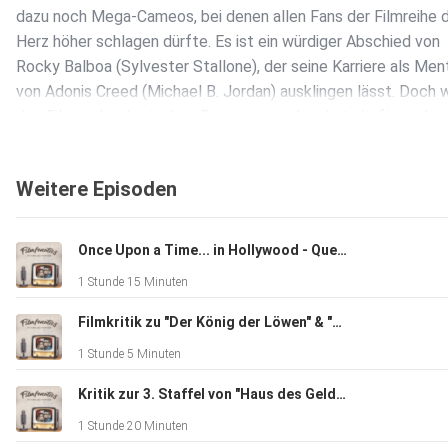
dazu noch Mega-Cameos, bei denen allen Fans der Filmreihe 
Herz höher schlagen dürfte. Es ist ein würdiger Abschied von
Rocky Balboa (Sylvester Stallone), der seine Karriere als Men
von Adonis Creed (Michael B. Jordan) ausklingen lässt. Doch 
den Film in der deutschen Fassung gesehen hat, dürfte sich s
wundern. Denn Rocky hat eine neue Synchronstimme. In diese
klären wir auf, warum und sagen euch, ob sich der Film trotz
Weitere Episoden
oder genau deswegen lohnt.
Once Upon a Time... in Hollywood - Quentin Tarantino's Meisterwerk
1 Stunde 15 Minuten
Filmkritik zu "Der König der Löwen" & "Men in Black: International" Review
1 Stunde 5 Minuten
Kritik zur 3. Staffel von "Haus des Geldes" & "Stranger Things"
1 Stunde 20 Minuten