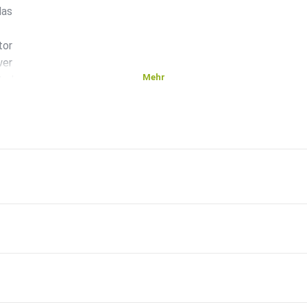
das
tor
wer
Mehr
tark
r Folge
dem