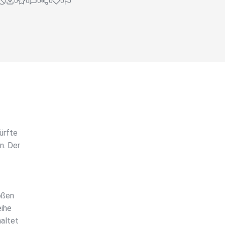
0
0
0
0
0
ürfte
n. Der
oßen
eihe
altet