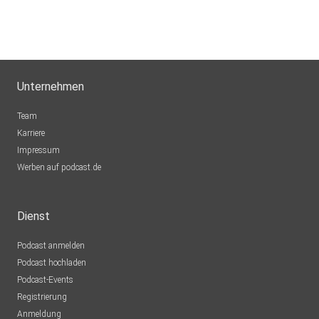
Unternehmen
Team
Karriere
Impressum
Werben auf podcast.de
Dienst
Podcast anmelden
Podcast hochladen
Podcast-Events
Registrierung
Anmeldung