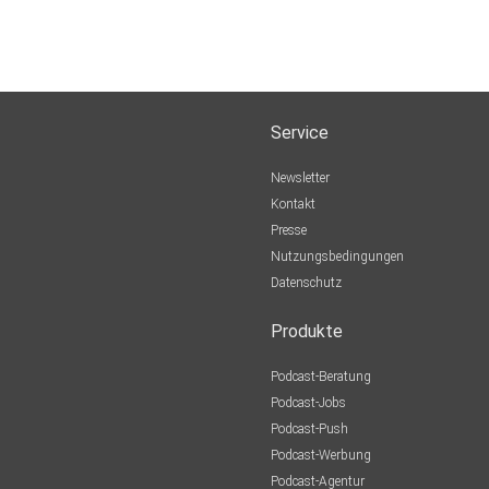
Service
Newsletter
Kontakt
Presse
Nutzungsbedingungen
Datenschutz
Produkte
Podcast-Beratung
Podcast-Jobs
Podcast-Push
Podcast-Werbung
Podcast-Agentur