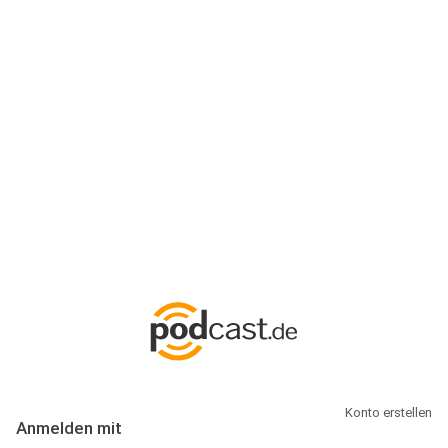
Anmeldung
Hallo Podcast-Hörer! Melde dich hier an. Dich erwarten 1 Million
abonnierbare Podcasts und alles, was Du rund um Podcasting
wissen musst.
Konto erstellen
Anmelden mit