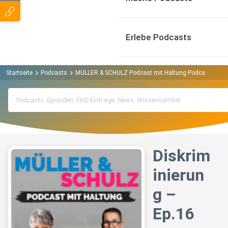
Erlebe Podcasts
Startseite
Podcasts
MÜLLER & SCHULZ Podcast mit Haltung Podcast
Dis
Diskrim
inierun
g –
Ep.16