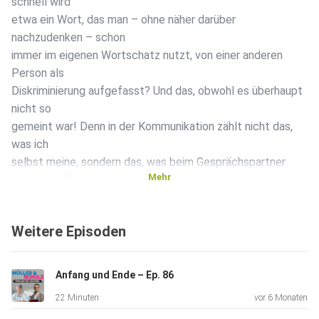
schnell wird
etwa ein Wort, das man – ohne näher darüber
nachzudenken – schon
immer im eigenen Wortschatz nutzt, von einer anderen
Person als
Diskriminierung aufgefasst? Und das, obwohl es überhaupt
nicht so
gemeint war! Denn in der Kommunikation zählt nicht das,
was ich
selbst meine, sondern das, was beim Gesprächspartner
Mehr
ankommt. So
entstehen schnell Missverständnisse und als Folge
unnötige
Weitere Episoden
Konflikte. Durch die Auseinandersetzung mit der Thematik
beginnt
man, Wortwendungen kritisch zu hinterfragen, die zuvor als
Anfang und Ende – Ep. 86
selbstverständlich galten. Um das Ganze dann noch einen
22 Minuten
vor 6 Monaten
Schritt