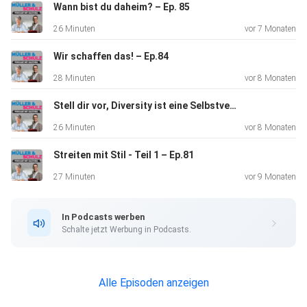
weiterzugehen, stellen Elke und Elke sich in dieser Folge
Wann bist du daheim? – Ep. 85
die
26 Minuten
vor 7 Monaten
Frage, wie das notwendige Bewusstsein dafür am besten in
die
Wir schaffen das! – Ep.84
Unternehmenskultur integriert werden kann und welche
28 Minuten
vor 8 Monaten
langjährigen
Prozesse eventuell kritisch hinterfragt werden sollten.
Stell dir vor, Diversity ist eine Selbstverständlichkeit – Ep.83
26 Minuten
vor 8 Monaten
Streiten mit Stil - Teil 1 – Ep.81
27 Minuten
vor 9 Monaten
In Podcasts werben
Schalte jetzt Werbung in Podcasts.
Alle Episoden anzeigen