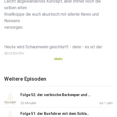
Leicht abgewandeltes Konzept, aber immer noch die
selben alten
Knallköppe die euch akustisch mit allerlei News und
Nonsens
versorgen.
Heute wird Schaumwein geschlürft - denn - es ist der
akustische
Mehr
Rosesamstag!
Weitere Episoden
Viel Spaß mit dieser Folge…
Folge 52: der serbische Barkeeper und das Partyfahrrad
33 Minuten
vor 1 Jahr
Folge 51: der Busfahrer mit dem Schlappeseppel