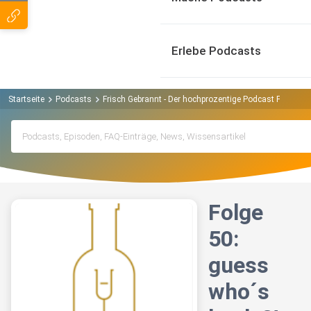
Erlebe Podcasts
Startseite
Podcasts
Frisch Gebrannt - Der hochprozentige Podcast Podcast
Folge
50:
guess
who´s