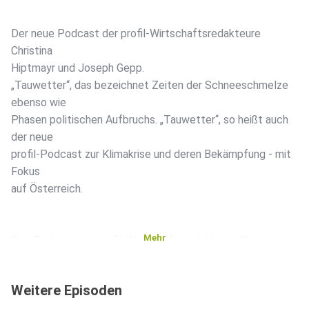
Der neue Podcast der profil-Wirtschaftsredakteure
Christina
Hiptmayr und Joseph Gepp.
„Tauwetter“, das bezeichnet Zeiten der Schneeschmelze
ebenso wie
Phasen politischen Aufbruchs. „Tauwetter“, so heißt auch
der neue
profil-Podcast zur Klimakrise und deren Bekämpfung - mit
Fokus
auf Österreich.
Mehr
Den Podcast der profil-Wirtschaftsredakteure Christina
Hiptmayr
und Joseph Gepp gibt’s ab sofort jeden zweiten Freitag
Weitere Episoden
auf