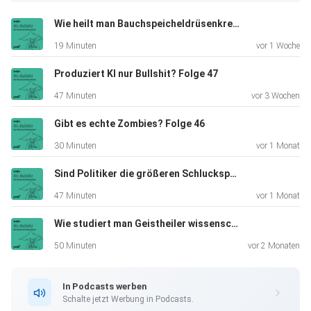
https://www.profil.at/ (sowie allen gängigen Podcast-
Plattformen)
Wie heilt man Bauchspeicheldrüsenkrebs? Folge 48
zu hören.
19 Minuten
vor 1 Woche
Produziert KI nur Bullshit? Folge 47
Inhalt der ersten Folge: Was wurde aus großankündigten
47 Minuten
vor 3 Wochen
Klimaschutzprojekten der türkisgrünen Bundesregierung?
Folgen Sie
Gibt es echte Zombies? Folge 46
uns auch auf Twitter - https://twitter.com/profilTauwetter
30 Minuten
vor 1 Monat
Sind Politiker die größeren Schluckspechte? Folge 45
Hier geht es zu unserem Podcastangebot:
47 Minuten
vor 1 Monat
https://www.profil.at/podcasts
Wie studiert man Geistheiler wissenschaftlich? Folge 44
50 Minuten
vor 2 Monaten
In Podcasts werben
Schalte jetzt Werbung in Podcasts.