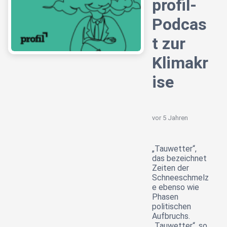
profil-
Podcas
t zur
Klimakr
ise
vor 5 Jahren
„Tauwetter“,
das bezeichnet
Zeiten der
Schneeschmelz
e ebenso wie
Phasen
politischen
Aufbruchs.
„Tauwetter“, so