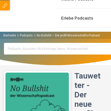
Erlebe Podcasts
Startseite
Podcasts
No Bullshit – Der profil-Wissenschafts-Podcast Podcas
Tauwet
ter -
Der
neue