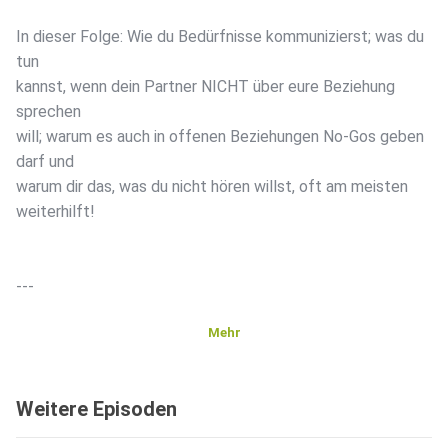
In dieser Folge: Wie du Bedürfnisse kommunizierst; was du
tun
kannst, wenn dein Partner NICHT über eure Beziehung
sprechen
will; warum es auch in offenen Beziehungen No-Gos geben
darf und
warum dir das, was du nicht hören willst, oft am meisten
weiterhilft!
---
Mehr
Buche Dein kostenloses Erstgespräch:
Weitere Episoden
https://sozialdynamik.at/beduerfnisse-kommunizieren-