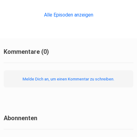
Alle Episoden anzeigen
---
Folge uns auf Instagram: @sozialdynamik_com
Kommentare (0)
https://www.instagram.com/sozialdynamik_com/
Melde Dich an, um einen Kommentar zu schreiben.
---
Besuche Dominik's YouTube Kanal:
Abonnenten
https://www.youtube.com/channel/UC2GGpZerVST5_uKXr