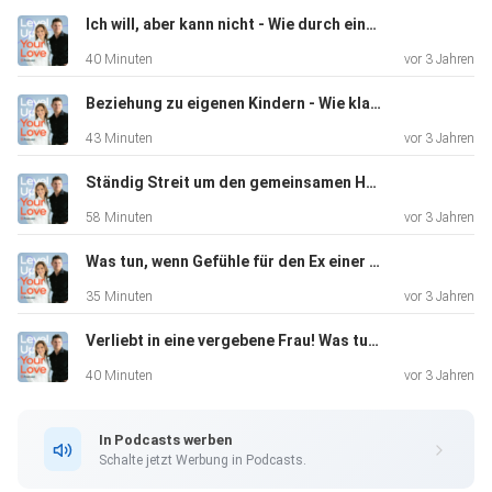
ohne-partner-zu-verletzen
Ich will, aber kann nicht - Wie durch einen guten Zustand Veränderung entsteht!
40 Minuten
vor 3 Jahren
Beziehung zu eigenen Kindern - Wie klappt es auch bei Problemen
43 Minuten
vor 3 Jahren
---
Ständig Streit um den gemeinsamen Haushalt? Was wirklich hilft!
58 Minuten
vor 3 Jahren
Schreib uns!
Was tun, wenn Gefühle für den Ex einer neuen Liebe im Weg stehen?
35 Minuten
vor 3 Jahren
Verliebt in eine vergebene Frau! Was tun?
Für Fragen, Anregungen und Feedback zu unserem
Podcast, sende uns
40 Minuten
vor 3 Jahren
eine E-mail an:
In Podcasts werben
Schalte jetzt Werbung in Podcasts.
coaching@sozialdynamik.at