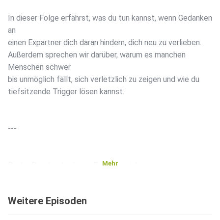
In dieser Folge erfährst, was du tun kannst, wenn Gedanken
an
einen Expartner dich daran hindern, dich neu zu verlieben.
Außerdem sprechen wir darüber, warum es manchen
Menschen schwer
bis unmöglich fällt, sich verletzlich zu zeigen und wie du
tiefsitzende Trigger lösen kannst.
---
Mehr
Buche Dein kostenloses Erstgespräch:
Weitere Episoden
https://sozialdynamik.at/gefuehle-fuer-ex-stehen-neuer-
liebe-im-weg