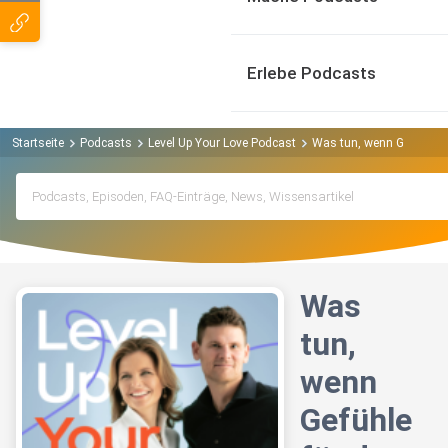
Erlebe Podcasts
Startseite
Podcasts
Level Up Your Love Podcast
Was tun, wenn Gefühle fü
Was
tun,
wenn
Gefühle