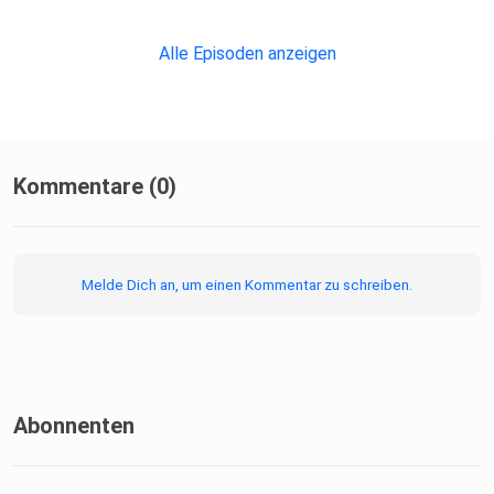
Folge uns auf Instagram: @sozialdynamik_com
Alle Episoden anzeigen
https://www.instagram.com/sozialdynamik_com/
Kommentare (0)
---
Melde Dich an, um einen Kommentar zu schreiben.
Besuche Dominik's YouTube Kanal:
https://www.youtube.com/channel/UC2GGpZerVST5_uKXr
Ys-VeQ
Abonnenten