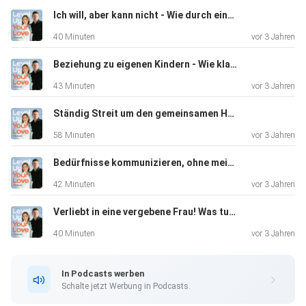
Ich will, aber kann nicht - Wie durch einen guten Zustand Veränderung entsteht!
40 Minuten
vor 3 Jahren
---
Beziehung zu eigenen Kindern - Wie klappt es auch bei Problemen
43 Minuten
vor 3 Jahren
Schreib uns!
Ständig Streit um den gemeinsamen Haushalt? Was wirklich hilft!
58 Minuten
vor 3 Jahren
Für Fragen, Anregungen und Feedback zu unserem
Podcast, sende uns
Bedürfnisse kommunizieren, ohne meinen Partner zu verletzen?
eine E-mail an:
42 Minuten
vor 3 Jahren
Verliebt in eine vergebene Frau! Was tun?
coaching@sozialdynamik.at
40 Minuten
vor 3 Jahren
In Podcasts werben
---
Schalte jetzt Werbung in Podcasts.