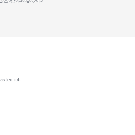
0
0
0
0
0
sten: ich