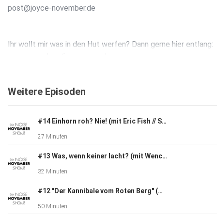
post@joyce-november.de
Ihr wollt mir was in den Hut werfen? Dann gerne hier entlang:
www.paypal.me/joycenovember
Weitere Episoden
#14 Einhorn roh? Nie! (mit Eric Fish // Subway To Sally - Eric Fish & Friends)
27 Minuten
#13 Was, wenn keiner lacht? (mit Wencke Wollny // Karl die Große)
32 Minuten
#12 "Der Kannibale vom Roten Berg" (mit Carnival Kid // Regionale Küche)
50 Minuten