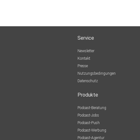
Service
Newsletter
Kontakt
Presse
Nutzungsbedingungen
Datenschutz
Produkte
Podcast-Beratung
Podcast-Jobs
Podcast-Push
Podcast-Werbung
Podcast-Agentur