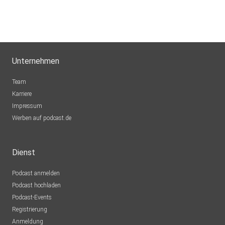
Unternehmen
Team
Karriere
Impressum
Werben auf podcast.de
Dienst
Podcast anmelden
Podcast hochladen
Podcast-Events
Registrierung
Anmeldung