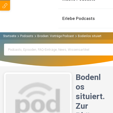
Erlebe Podcasts
Startseite
Podcasts
Brocken: Vorträge Podcast
Bodenlos situiert. Zur Ph
Bodenl
os
situiert.
Zur