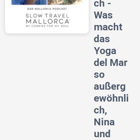
ch -
Was
macht
das
Yoga
del Mar
so
außerg
ewöhnli
ch,
Nina
und