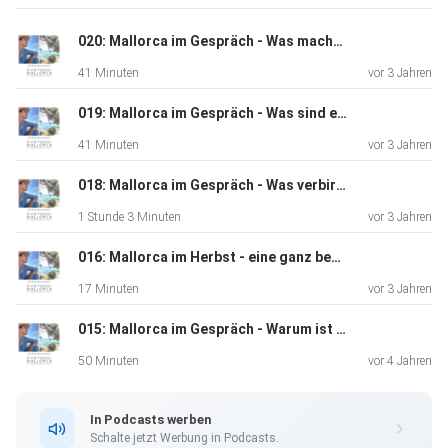
diese kleine Auszeit fürs Ohr und erfahrt, wie die beiden
diesen
020: Mallorca im Gespräch - Was macht IKATELA zu Slow Fashion, Anne Schwarzenbacher?
besonderen Ort gefunden haben und was Ihr erleben dürft,
41 Minuten
vor 3 Jahren
wenn Ihr
beim nächsten Mallorca-Aufenthalt vielleicht eine private
019: Mallorca im Gespräch - Was sind eigentlich Avarcas, Julia Goldberg?
Yoga-Session, eine Runde Yoga direkt am Meer oder eine
41 Minuten
vor 3 Jahren
Thai-Yoga-Massage bucht.
018: Mallorca im Gespräch - Was verbirgt sich hinter HERITX, Heidi und Rolf?
1 Stunde 3 Minuten
vor 3 Jahren
016: Mallorca im Herbst - eine ganz besondere Jahreszeit
17 Minuten
vor 3 Jahren
015: Mallorca im Gespräch - Warum ist Mallorca der richtige Platz für Yoga und Coaching, Michaela Mayr?
50 Minuten
vor 4 Jahren
In Podcasts werben
Schalte jetzt Werbung in Podcasts.