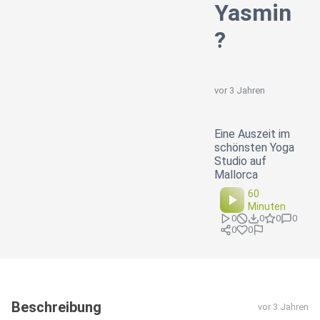
Yasmin
?
vor 3 Jahren
Eine Auszeit im
schönsten Yoga
Studio auf
Mallorca
60
Minuten
0
0
0
0
0
0
Beschreibung
vor 3 Jahren