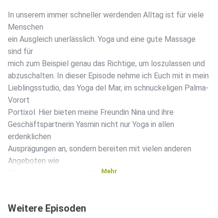
In unserem immer schneller werdenden Alltag ist für viele
Menschen
ein Ausgleich unerlässlich. Yoga und eine gute Massage
sind für
mich zum Beispiel genau das Richtige, um loszulassen und
abzuschalten. In dieser Episode nehme ich Euch mit in mein
Lieblingsstudio, das Yoga del Mar, im schnuckeligen Palma-
Vorort
Portixol. Hier bieten meine Freundin Nina und ihre
Geschäftspartnerin Yasmin nicht nur Yoga in allen
erdenklichen
Ausprägungen an, sondern bereiten mit vielen anderen
Angeboten wie
Mehr
Mediation, Workshops, Massagen, Retreats und ganz viel
Liebe allen
Kundinnen und Kunden eine ganz besondere Zeit. Kommt
Weitere Episoden
gerne mit auf