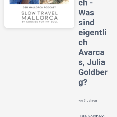
ch -
Was
sind
eigentli
ch
Avarca
s, Julia
Goldber
g?
vor 3 Jahren
Julia Goldberg