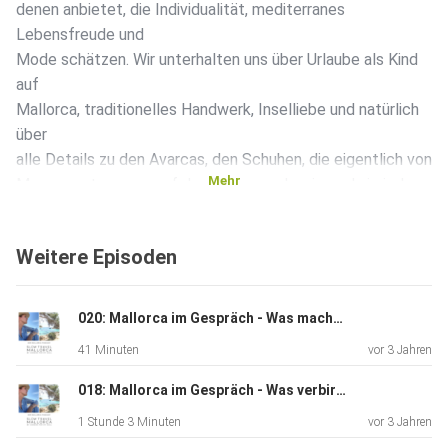
denen anbietet, die Individualität, mediterranes
Lebensfreude und
Mode schätzen. Wir unterhalten uns über Urlaube als Kind
auf
Mallorca, traditionelles Handwerk, Inselliebe und natürlich
über
alle Details zu den Avarcas, den Schuhen, die eigentlich von
Mehr
Menorca stammen, auf den Balearen aber irgendwie jeder
trägt - auch
auf Mallorca.
Weitere Episoden
020: Mallorca im Gespräch - Was macht IKATELA zu Slow Fashion, Anne Schwarzenbacher?
41 Minuten
vor 3 Jahren
018: Mallorca im Gespräch - Was verbirgt sich hinter HERITX, Heidi und Rolf?
1 Stunde 3 Minuten
vor 3 Jahren