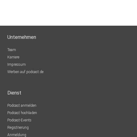
Unternehmen
Team
Karriere
Impressum
Werben auf podcast.de
Dienst
Podcast anmelden
Podcast hochladen
Podcast-Events
Registrierung
Anmeldung