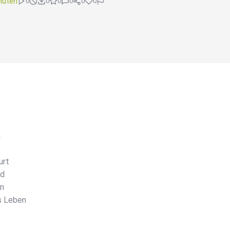
nuten
0
0
0
0
0
0
n
urt
nd
In
s Leben