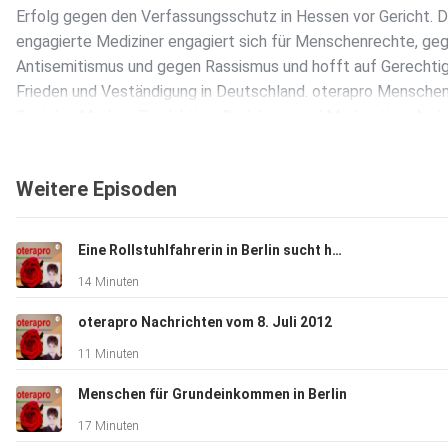
Erfolg gegen den Verfassungsschutz in Hessen vor Gericht. D
engagierte Mediziner engagiert sich für Menschenrechte, ge
Antisemitismus und gegen Rassismus und hofft auf Gerechtig
Frieden und Veständigung in Deutschland. oterapro Mensche
Soziales Medien. Produktion, Redaktion und Moderation: And
Klamm, Tel. 0621 5867 8054, www.oteraprotv.org,
www.radiotvinfo.org
Weitere Episoden
Eine Rollstuhlfahrerin in Berlin sucht helfende Menschen
14 Minuten
oterapro Nachrichten vom 8. Juli 2012
11 Minuten
Menschen für Grundeinkommen in Berlin
17 Minuten