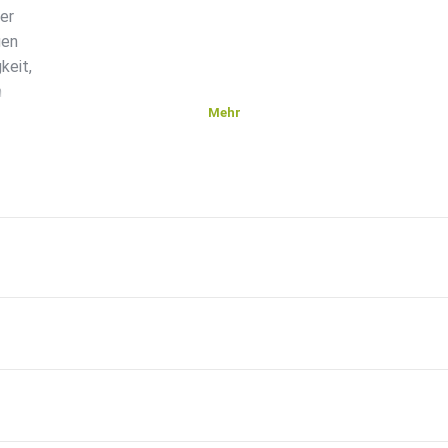
er
gen
keit,
n
Mehr
reas