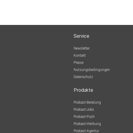
Service
Newsletter
Kontakt
Presse
Nutzungsbedingungen
Datenschutz
Produkte
Podcast-Beratung
Podcast-Jobs
Podcast-Push
Podcast-Werbung
Podcast-Agentur