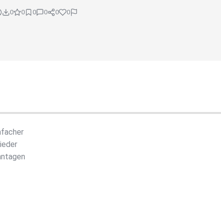
0
0
0
0
0
0
nfacher
ieder
nntagen