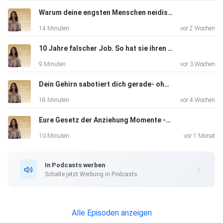
Instagram: gesetzderanziehungpodcast
Warum deine engsten Menschen neidisch werden, wenn du wächst- und was das über dich sagt
14 Minuten
vor 2 Wochen
E-Mail: gesetzderanziehungpodcast@gmx.de
10 Jahre falscher Job. So hat sie ihren Traumjob manifestiert- ihre Geschichte
9 Minuten
vor 3 Wochen
Tiktok: gesetzderanziehungp
Dein Gehirn sabotiert dich gerade- ohne, dass du es merkst
18 Minuten
vor 4 Wochen
Eure Gesetz der Anziehung Momente -und was das Greator-Festival mich gelehrt hat
10 Minuten
vor 1 Monat
In Podcasts werben
Schalte jetzt Werbung in Podcasts.
Alle Episoden anzeigen