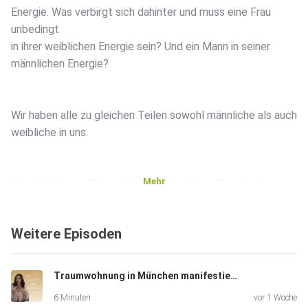
Energie. Was verbirgt sich dahinter und muss eine Frau
unbedingt
in ihrer weiblichen Energie sein? Und ein Mann in seiner
männlichen Energie?
Wir haben alle zu gleichen Teilen sowohl männliche als auch
weibliche in uns.
Mehr
Was hat dieses Thema überhaupt mit dem Gesetz der
Anziehung zu
tun?
Weitere Episoden
Kontakt:
Traumwohnung in München manifestiert -ihre Geschichte und wie sie es gemacht hat
6 Minuten
vor 1 Woche