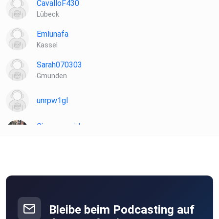
CavalloF430
Lübeck
Emlunafa
Kassel
Sarah070303
Gmunden
unrpw1gl
Cinnemongirl
Aachen
Bleibe beim Podcasting auf