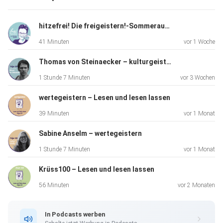
Stanišić, illustriert von Regina Kehn, geht es um Mobbing,
Mut,
hitzefrei! Die freigeistern!-Sommerausgabe
Angst, Wut und darum, anders, „andersig“, eigen – selbst zu
41 Minuten
vor 1 Woche
sein.
Das ist eine Kostbarkeit: für Menschen und Geschichten,
Thomas von Steinaecker – kulturgeistern
für „Lesen
1 Stunde 7 Minuten
vor 3 Wochen
und lesen lassen“!
wertegeistern – Lesen und lesen lassen
39 Minuten
vor 1 Monat
Sabine Anselm – wertegeistern
1 Stunde 7 Minuten
vor 1 Monat
Krüss100 – Lesen und lesen lassen
56 Minuten
vor 2 Monaten
In Podcasts werben