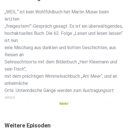
„WEIL.“ ist kein Wohlfühlbuch hat Martin Muser beim
letzten
„freigestern!“-Gespräch gesagt. Es ist ein überwältigendes,
hochaktuelles Buch. Die 62. Folge „Lesen und lesen lassen“
ist nun
eine Mischung aus dunklen und lichten Geschichten, aus
Reisen an
Sehnsuchtsorte mit dem Bilderbuch „Herr Kleemann und
sein Fisch“,
mit dem prächtigen Wimmelsachbuch „Am Meer“, und an
unheimliche
Orte. Unterirdische Gänge werden zum Austragungsort
eines
Mehr
ungleichen Boxkampfs: „Kollektorgang“ von David Blum
wurde am 7.
Mai mit dem Peter Härtling-Preis ausgezeichnet. In „Wolf“
Weitere Episoden
von Saša