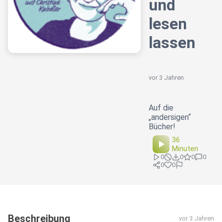
und
lesen
lassen
vor 3 Jahren
Auf die
„andersigen“
Bücher!
36
Minuten
0
0
0
0
0
0
Beschreibung
vor 3 Jahren