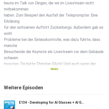
heute im Talk von Dingen, die wir im Livestream nicht
mitbekommen
haben. Zum Beispiel den Ausfall der Teleprompter. Eine
Erklärung
für den seltsamen Auftritt Zuckerbergs. Außerdem gab es
wohl
Probleme bei der Einlasskontrolle, was dazu führte, dass
manche
Besuchende die Keynote als Livestream vor dem Gebäude
schauen
mussten. Da hatte Christian Glück! Und auch wenn der
Mehr
Besuch einer
Entwicklerkonferenz eines amerikanischen Groß-Konzerns
immer ein
Weitere Episoden
Erlebnis ist, bringt Christian auch etwas Wehmut mit. Denn
wie ein
original Oculus-Event war die diesjährige Meta Connect
E134 - Developing for AI Glasses + AI Glasses News with Christoph Spinger from Telekom MMS
nicht.