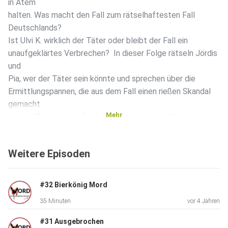
in Atem
halten. Was macht den Fall zum rätselhaftesten Fall
Deutschlands?
Ist Ulvi K. wirklich der Täter oder bleibt der Fall ein
unaufgeklärtes Verbrechen? In dieser Folge rätseln Jördis
und
Pia, wer der Täter sein könnte und sprechen über die
Ermittlungspannen, die aus dem Fall einen rießen Skandal
gemacht
Mehr
haben. Zusätzlich erfahrt ihr etwas über die Mode in dem
Mordjahr 2001 und könnt mit in Jördis Kleiderschrank
stöbern. Freut
Weitere Episoden
euch auf den Mord- und Modemittwoch! Fotos: peggy
knobloch -
Bing images ulvi kulac - Bing images Quellen: Das Buch zum
#32 Bierkönig Mord
Fall:
35 Minuten
vor 4 Jahren
Der Fall Peggy: Die Geschichte eines Skandals : Jung, Ina,
Lemmer,
#31 Ausgebrochen