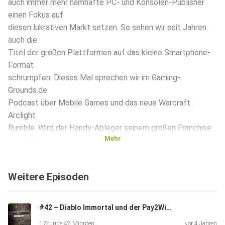
auch immer mehr namhafte PC- und Konsolen-Publisher
einen Fokus auf
diesen lukrativen Markt setzen. So sehen wir seit Jahren
auch die
Titel der großen Plattformen auf das kleine Smartphone-
Format
schrumpfen. Dieses Mal sprechen wir im Gaming-
Grounds.de
Podcast über Mobile Games und das neue Warcraft
Arclight
Rumble. Wird der Handy-Ableger seinem großen Franchise
Mehr
gerecht?
Viel Spaß mit der neuen Folge! Hier könnt ihr uns auf
Twitch sehen:
Weitere Episoden
GamingGroundsDe Lasst gerne einen Follow da, wenn ihr
keine
Aufnahmesession verpassen wollt. Podcast mit
#42 – Diablo Immortal und der Pay2Win Fluch #Werbung
Video: https://youtu.be/pG9x9IfB4-U
1 Stunde 42 Minuten
vor 4 Jahren