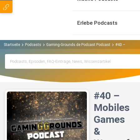
Erlebe Podcasts
Startseite
Podcasts
Gaming-Grounds.de Podcast Podcast
#40 – Mobiles
#40 –
Mobiles
Games
&