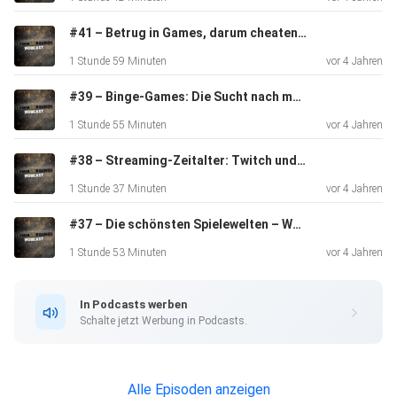
Besetzung:
#41 – Betrug in Games, darum cheaten wir
1 Stunde 59 Minuten
vor 4 Jahren
Alexander Panknin
#39 – Binge-Games: Die Sucht nach mehr
1 Stunde 55 Minuten
vor 4 Jahren
Jonas Walter
#38 – Streaming-Zeitalter: Twitch und Co.
Dariusz Müller
1 Stunde 37 Minuten
vor 4 Jahren
#37 – Die schönsten Spielewelten – Was macht sie so besonders?
1 Stunde 53 Minuten
vor 4 Jahren
Aufnahmedatum: 3. Mai 2022
Podcast-Feed / RSS-Feed: Falls ihr unseren
In Podcasts werben
Gaming-Podcast gerne abonnieren wollt, könnt ihr das mit
Schalte jetzt Werbung in Podcasts.
folgender
Feed-URL tun: Podcast-Feed Den Gaming-Grounds.de
Podcast gibt es
Alle Episoden anzeigen