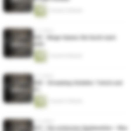
1 Stunde 22 Minuten
vor 4 Jahren
#39 – Binge-Games: Die Sucht nach
mehr
1 Stunde 55 Minuten
vor 4 Jahren
#38 – Streaming-Zeitalter: Twitch und
Co.
1 Stunde 37 Minuten
vor 4 Jahren
#37 – Die schönsten Spielewelten – Was