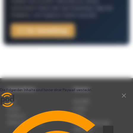
Schließe Dich 26.000+ Menschen an. Erhalte
interessante Fakten über das Podcasting, Tipps der
Redaktion, Job-Angebote, Events und mehr.
Zur Anmeldung
Unternehmen
Service
Team
Newsletter
Karriere
Kontakt
Impressum
Presse
Werben auf podcast.de
Nutzungsbedingungen
Datenschutz