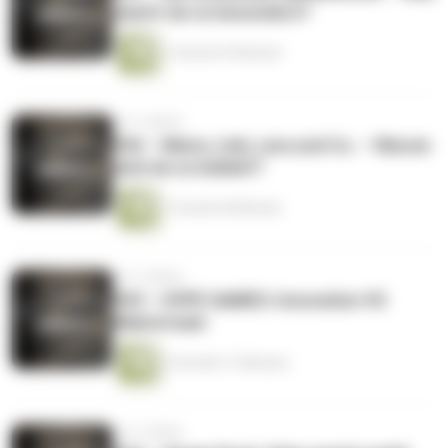
macht sie so besonders?
1 Stunde 53 Minuten
vor 4 Jahren
#36 – Mario, Link, Lara und Co. – Warum
sind sie so beliebt?
1 Stunde 40 Minuten
vor 4 Jahren
#35 – HYPE GAMES: Innovation VS
Mainstream
2 Stunden 15 Minuten
vor 4 Jahren