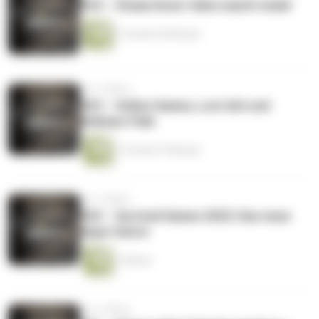
#34 – Steam Deck: Valve macht mobil
1 Stunde 29 Minuten
vor 4 Jahren
#33 – Online Games, Lost Ark und
Release-Fails
1 Stunde 57 Minuten
vor 4 Jahren
#32 – Survival Games 2022: Das neue
Hype-Genre
1 Minute
vor 4 Jahren