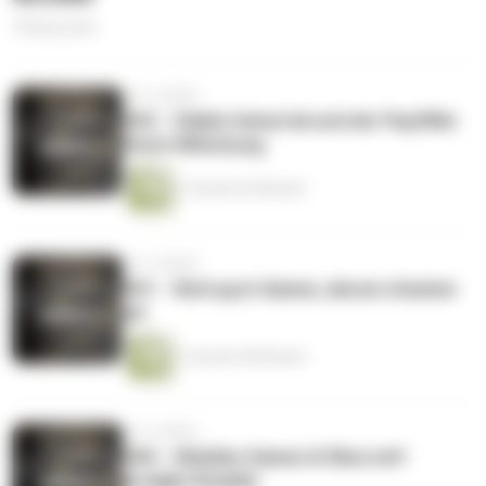
44 Episoden
vor 4 Jahren
#42 – Diablo Immortal und der Pay2Win
Fluch #Werbung
1 Stunde 42 Minuten
vor 4 Jahren
#41 – Betrug in Games, darum cheaten
wir
1 Stunde 59 Minuten
vor 4 Jahren
#40 – Mobiles Games & Warcraft
Arclight Rumble