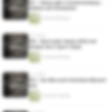
#31 – Dying Light 2 Sondersendung –
Stärken und Schwächen
1 Stunde 38 Minuten
vor 4 Jahren
#30 – Noch mehr Games 2022 und
Verkauf der E-Sport-Seele
1 Stunde 45 Minuten
vor 4 Jahren
#29 – Der Microsoft Activision Blizzard
Deal
1 Stunde 41 Minuten