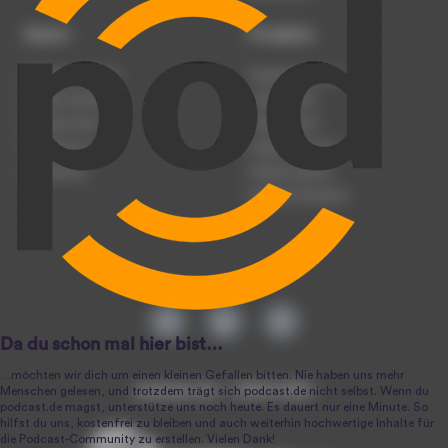
Dienst
Produkte
Podcast anmelden
Podcast-Beratung
Podcast hochladen
Podcast-Jobs
Podcast-Events
Podcast-Push
Registrierung
Podcast-Werbung
Anmeldung
Podcast-Agentur
Podcast-Produktion
podcast.de ~ 2004-2026