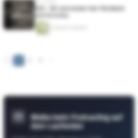
vor 4 Jahren
#28 – Wir sind wieder hier! Rückblick
und Vorschau
1 Stunde 51 Minuten
‹
1
2
3
›
Bleibe beim Podcasting auf
dem Laufenden