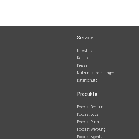
Service
Newsletter
Kontakt
Presse
Nutzungsbedingungen
Datenschutz
Produkte
Podcast-Beratung
Podcast-Jobs
Podcast-Push
Podcast-Werbung
Podcast-Agentur