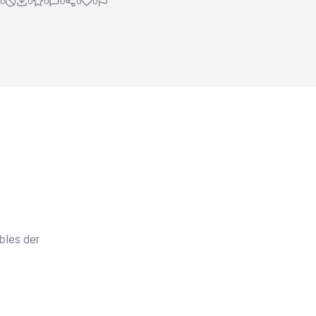
0
0
0
0
0
0
bles der