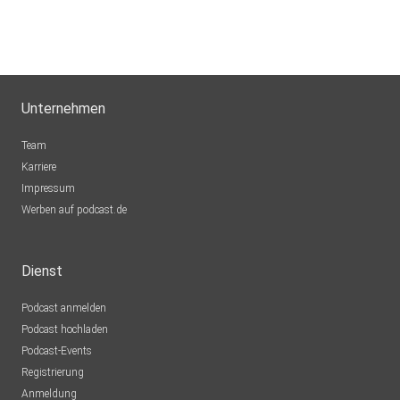
Unternehmen
Team
Karriere
Impressum
Werben auf podcast.de
Dienst
Podcast anmelden
Podcast hochladen
Podcast-Events
Registrierung
Anmeldung