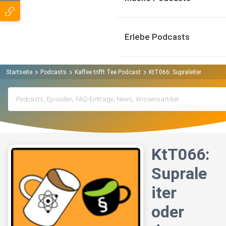
Erlebe Podcasts
Startseite
Podcasts
Kaffee trifft Tee Podcast
KtT066: Supraleiter oder de
KtT066:
Suprale
iter
oder