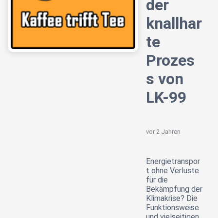
der
knallhar
te
Prozes
s von
LK-99
vor 2 Jahren
Energietranspor
t ohne Verluste
für die
Bekämpfung der
Klimakrise? Die
Funktionsweise
und vielseitigen