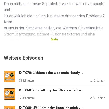
Doch hält dieser neue Supraleiter wirklich was er verspricht
und
ist er wirklich die Lösung für unsere drängenden Probleme?
Kann
er uns in der Klimakrise helfen, die Weichen für verlustfreie
Stromübertragung, sichere Fusionsreaktoren und eine
Mehr
nachhaltige
Elektromobilität zu stellen?
In dieser Podcast-Folge tauchen wir tief in die Welt der
Weitere Episoden
Supraleiter ein. Wir werden die Wissenschaft hinter dem
Hype
verstehen, erklären, wie Supraleiter funktionieren und wo
KtT070: Lithium oder was mein Handy mit einer Zitronenbrause zutun hat
bereits
31 Minuten
vor 2 Jahren
klassische Supraleiter erfolgreich eingesetzt werden.
KtT069: Einstellung des Strafverfahrens oder kann man sich von Strafe freikaufen?
35 Minuten
vor 2 Jahren
KtT068: UV-Licht oder kann ich mich vor meinem Bildschirm bräunen