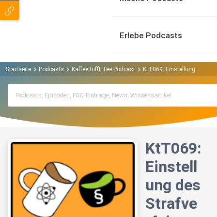
Erlebe Podcasts
Startseite
Podcasts
Kaffee trifft Tee Podcast
KtT069: Einstellung des Str
KtT069:
Einstell
ung des
Strafve