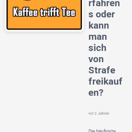
rfahren
s oder
kann
man
sich
von
Strafe
freikauf
en?
vor 2 Jahren
Die häufigste