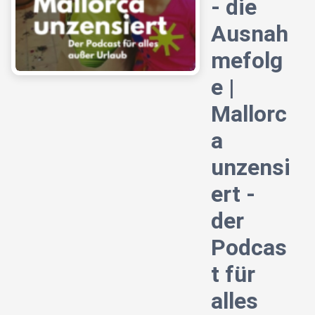
- die
Ausnah
mefolg
e |
Mallorc
a
unzensi
ert -
der
Podcas
t für
alles