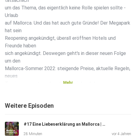
tatsächlich
um das Thema, das eigentlich keine Rolle spielen sollte -
Urlaub
auf Mallorca. Und das hat auch gute Gründe! Der Megapark
hat sein
Reopening angekündigt, überall eröffnen Hotels und
Freunde haben
sich angekündigt. Deswegen geht's in dieser neuen Folge
um den
Mallorca-Sommer 2022: steigende Preise, aktuelle Regeln,
neues
Mehr
Tourismusgesetz und noch ganz viel mehr!
Weitere Episoden
Geil, dass ihr wieder dabei seid!
#17 Eine Liebeserklärung an Mallorca | Mallorca unzensiert - der Podcast für alles außer Urlaub
28 Minuten
vor 4 Jahren