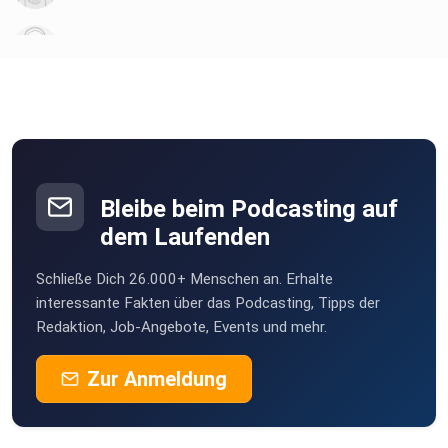
aignera
Naoko
CarambaMaus
Bleibe beim Podcasting auf
dem Laufenden
Reikiblume
Schließe Dich 26.000+ Menschen an. Erhalte
max3101
interessante Fakten über das Podcasting, Tipps der
Redaktion, Job-Angebote, Events und mehr.
helav
Zur Anmeldung
geraldu