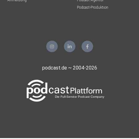
Anmeldung
Podcast-Agentur
Podcast-Produktion
Mia77
paulleon
bluetristar
podcast.de ~ 2004-2026
artuse
Hellwig
mars14
VivaLaEva