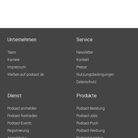
nirvamaid
Muri
Unternehmen
Service
backamaria
Team
Newsletter
Karriere
Kontakt
Impressum
Presse
rolas
Werben auf podcast.de
Nutzungsbedingungen
Datenschutz
ellenboehm
Dienst
Produkte
Podcast anmelden
Podcast-Beratung
0Marian0
Podcast hochladen
Podcast-Jobs
Podcast-Events
Podcast-Push
pulastya
Registrierung
Podcast-Werbung
Luzern