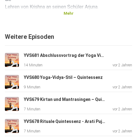
Lehren von Krishna an seinen Schüler Arjuna.
Mehr
Weitere Episoden
YVS681 Abschlussvortrag der Yoga Vidya Schulungsreihe
14 Minuten
vor 2 Jahren
YVS680 Yoga-Vidya-Stil – Quintessenz
9 Minuten
vor 2 Jahren
YVS679 Kirtan und Mantrasingen – Quintessenz
7 Minuten
vor 2 Jahren
YVS678 Rituale Quintessenz - Arati Puja Homa
7 Minuten
vor 2 Jahren