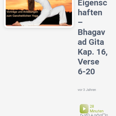
Eigensc
haften
–
Bhagav
ad Gita
Kap. 16,
Verse
6-20
vor 3 Jahren
28
Minuten
0
0
0
0