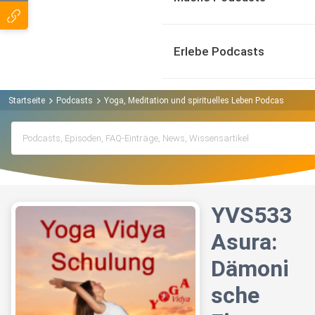
Erlebe Podcasts
Startseite
Podcasts
Yoga, Meditation und spirituelles Leben Podcast
YVS5
YVS533
Asura:
Dämoni
sche