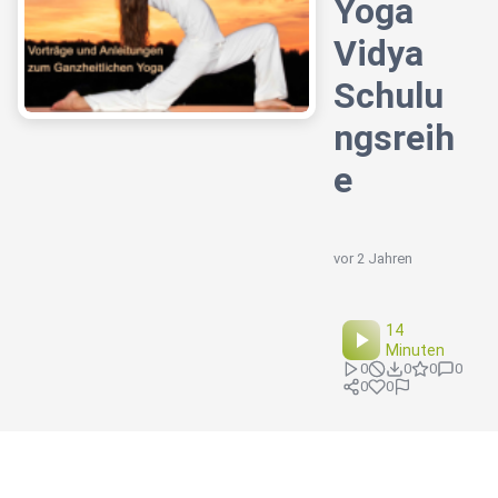
Yoga
Vidya
Schulu
ngsreih
e
vor 2 Jahren
14
Minuten
0
0
0
0
0
0