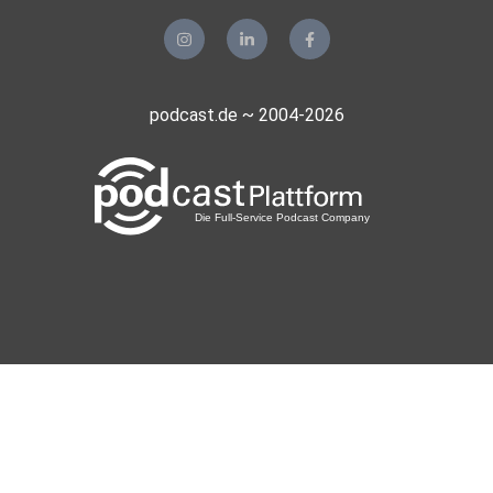
bluetristar
podcast.de ~ 2004-2026
artuse
Hellwig
mars14
VivaLaEva
yogini
Anguilla14