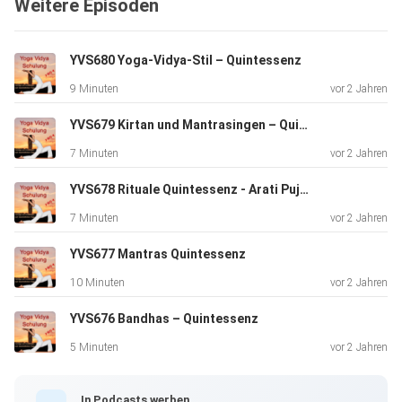
Weitere Episoden
Jahres der
2-jährigen Yogalehrerausbildung.
YVS680 Yoga-Vidya-Stil – Quintessenz
9 Minuten
vor 2 Jahren
In diesen Vorträgen bekommst du gute
Zusammenfassungen rund um
YVS679 Kirtan und Mantrasingen – Quintessenz
Yoga, Meditation und spirituelles Leben.
7 Minuten
vor 2 Jahren
YVS678 Rituale Quintessenz - Arati Puja Homa
7 Minuten
vor 2 Jahren
YVS677 Mantras Quintessenz
10 Minuten
vor 2 Jahren
YVS676 Bandhas – Quintessenz
5 Minuten
vor 2 Jahren
In Podcasts werben