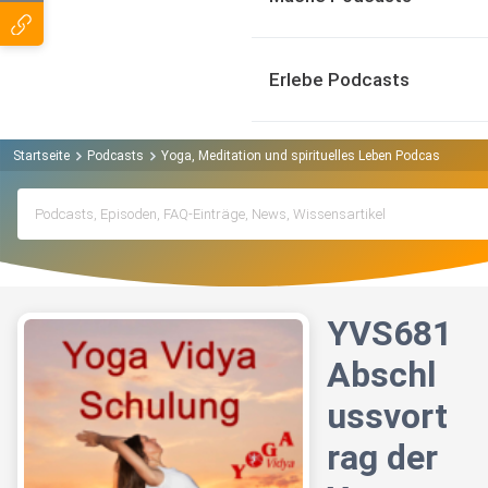
Erlebe Podcasts
Startseite
Podcasts
Yoga, Meditation und spirituelles Leben Podcast
YVS6
YVS681
Abschl
ussvort
rag der