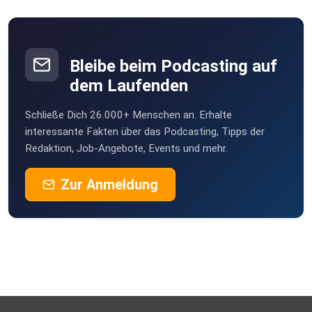
CarambaMaus
Bleibe beim Podcasting auf
dem Laufenden
Reikiblume
Schließe Dich 26.000+ Menschen an. Erhalte
max3101
interessante Fakten über das Podcasting, Tipps der
Redaktion, Job-Angebote, Events und mehr.
helav
Zur Anmeldung
geraldu
nirvamaid
Muri