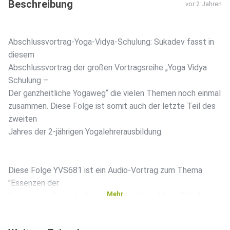
Beschreibung
vor 2 Jahren
Abschlussvortrag-Yoga-Vidya-Schulung: Sukadev fasst in
diesem
Abschlussvortrag der großen Vortragsreihe „Yoga Vidya
Schulung –
Der ganzheitliche Yogaweg“ die vielen Themen noch einmal
zusammen. Diese Folge ist somit auch der letzte Teil des
zweiten
Jahres der 2-jährigen Yogalehrerausbildung.
Diese Folge YVS681 ist ein Audio-Vortrag zum Thema
"Essenzen der
Mehr
Yoga-Lehren" aus der Vortragsreihe „Yoga Vidya Schulung –
Der
ganzheitliche Yogaweg“ sowie auch Teil des zweiten