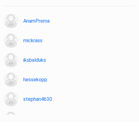
AnamPrema
mickrass
iksbalduks
hessekopp
stephan4630
aignera
Naoko