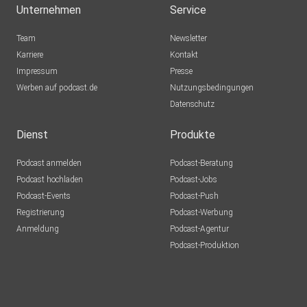
Unternehmen
Service
backamaria
Team
Newsletter
Karriere
Kontakt
Impressum
Presse
rolas
Werben auf podcast.de
Nutzungsbedingungen
Datenschutz
ellenboehm
Dienst
Produkte
Podcast anmelden
Podcast-Beratung
0Marian0
Podcast hochladen
Podcast-Jobs
Podcast-Events
Podcast-Push
pulastya
Registrierung
Podcast-Werbung
Luzern
Anmeldung
Podcast-Agentur
Podcast-Produktion
Mia77
paulleon