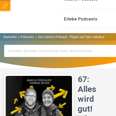
Erlebe Podcasts
Startseite
Podcasts
Der Camino Podcast - Pilgern auf dem Jakobsweg Pod
67:
Alles
wird
gut!