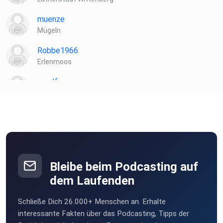
muenze
Mügeln
Robbe1966
Erlenmoos
muelf
Biblis
ibt8uttn
Laela
Hamburg
Bleibe beim Podcasting auf
Wacka
dem Laufenden
Weissach
Schließe Dich 26.000+ Menschen an. Erhalte
interessante Fakten über das Podcasting, Tipps der