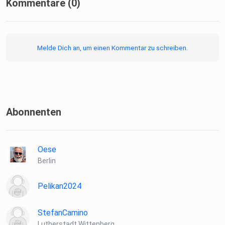
wird dankenswerter Weise unterstützt vom
Kommentare (0)
⁠⁠⁠⁠Conrad-Stein-Verlag⁠⁠⁠⁠ & ⁠⁠⁠⁠⁠⁠⁠⁠DOMRADIO.DE⁠⁠⁠
Melde Dich an, um einen Kommentar zu schreiben.
Abonnenten
Oese
Berlin
Pelikan2024
StefanCamino
Lutherstadt Wittenberg