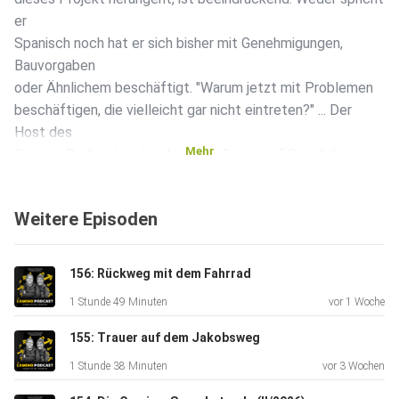
er
Spanisch noch hat er sich bisher mit Genehmigungen,
Bauvorgaben
oder Ähnlichem beschäftigt. "Warum jetzt mit Problemen
beschäftigen, die vielleicht gar nicht eintreten?" ... Der
Host des
Mehr
Camino-Podcasts ist sich sicher: Genau auf Grund dieser
Haltung
wird diese Herberge eine der schönsten auf dem ganzen
Weitere Episoden
Camino! Wenn
irgendwo das ursprüngliche Pilgergefühl zu finden ist, dann
bei
156: Rückweg mit dem Fahrrad
Victor. Ein kurzes, aber spannendes Gespräch! Mehr Infos
1 Stunde 49 Minuten
vor 1 Woche
zu Victor:
Victor bei Facebook: Klick hier! Victor bei Instagram: Klick
155: Trauer auf dem Jakobsweg
hier!
1 Stunde 38 Minuten
vor 3 Wochen
Diese Aufnahme ist im September 2023 entstanden, als