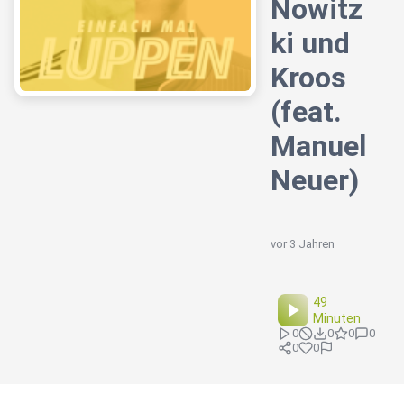
Nowitz
ki und
Kroos
(feat.
Manuel
Neuer)
vor 3 Jahren
49
Minuten
0
0
0
0
0
0