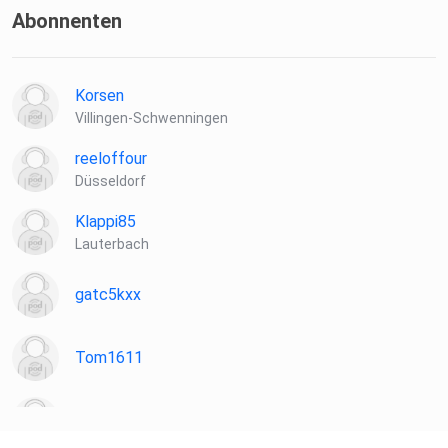
Abonnenten
Korsen
Villingen-Schwenningen
reeloffour
Düsseldorf
Klappi85
Lauterbach
gatc5kxx
Tom1611
Sloane