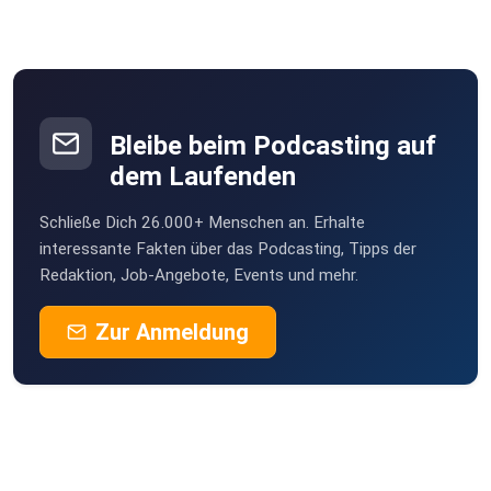
FrankW
Berlin
Mack0815
Ganderkesee
Bleibe beim Podcasting auf
dem Laufenden
8zm3btno
Schließe Dich 26.000+ Menschen an. Erhalte
FrankBrauner
interessante Fakten über das Podcasting, Tipps der
Berlin
Redaktion, Job-Angebote, Events und mehr.
Markusdragon
Zur Anmeldung
Offenburg
DarthTobi
Hamburg
Rothkamm
Röthlein