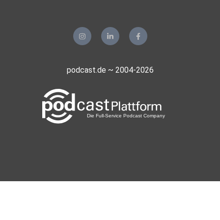
y1vennor
Wolfsburg
4w0ym4zp
gkremp70
podcast.de ~ 2004-2026
Berlin
plotzks
Muster
3lpwlkem
LaCucaracha
Riygidi
Pforzheim
Dalla
Kempten