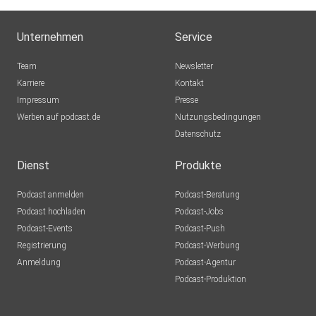
onqgc8me
Unternehmen
Service
ElChristo85
Team
Newsletter
Schwäbisch Gmünd
Karriere
Kontakt
Impressum
KerstinJung
Presse
Werben auf podcast.de
Sulzbach
Nutzungsbedingungen
Datenschutz
lejfrmdc
Dienst
Produkte
Rudi49
Podcast anmelden
Podcast-Beratung
Brügg
Podcast hochladen
Podcast-Jobs
Podcast-Events
Podcast-Push
GNz11
Registrierung
Podcast-Werbung
Moon
Anmeldung
Podcast-Agentur
moeschger
Podcast-Produktion
Murg