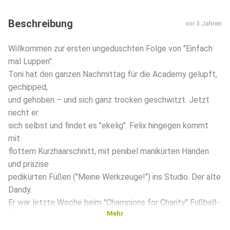
Beschreibung
vor 3 Jahren
Willkommen zur ersten ungeduschten Folge von "Einfach
mal Luppen".
Toni hat den ganzen Nachmittag für die Academy gelupft,
gechipped,
und gehoben – und sich ganz trocken geschwitzt. Jetzt
riecht er
sich selbst und findet es "ekelig". Felix hingegen kommt
mit
flottem Kurzhaarschnitt, mit penibel manikürten Händen
und präzise
pedikürten Füßen ("Meine Werkzeuge!") ins Studio. Der alte
Dandy.
Er war letzte Woche beim "Champions for Charity" Fußball-
Mehr
Match mit
Dirk Nowitzki und Mick Schumacher. Davon bringt er