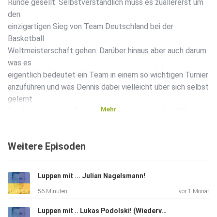
Runde gesellt. Selbstverständlich muss es zuallererst um
den
einzigartigen Sieg von Team Deutschland bei der
Basketball
Weltmeisterschaft gehen. Darüber hinaus aber auch darum
was es
eigentlich bedeutet ein Team in einem so wichtigen Turnier
anzuführen und was Dennis dabei vielleicht über sich selbst
gelernt
Mehr
hat. Lassen sich LeBron und Cristiano vergleichen? Wird
Dennis
jemals Tonis Wunsch nachkommen und das blau-weiße
Weitere Episoden
Jersey der Mavs
überstreifen? Und wie knapp ist Felix eigentlich am Eintrag
im
Luppen mit ... Julian Nagelsmann!
goldenen Buch der Stadt Braunschweig
56 Minuten
vor 1 Monat
vorbeigeschlittert? Hört
selbst! Du möchtest mehr über unsere Werbepartner
Luppen mit .. Lukas Podolski! (Wiederveröffentlichung)