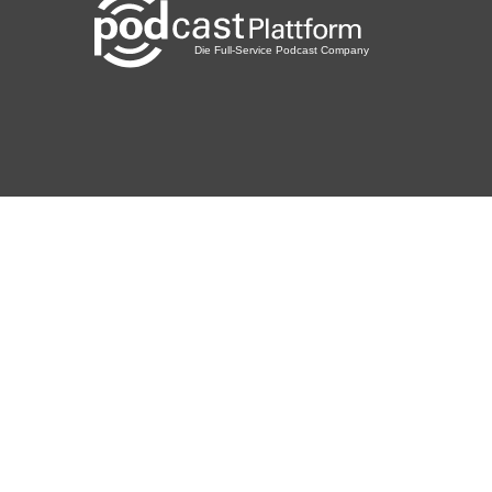
plotzks
Muster
3lpwlkem
LaCucaracha
Riygidi
Pforzheim
Dalla
Kempten