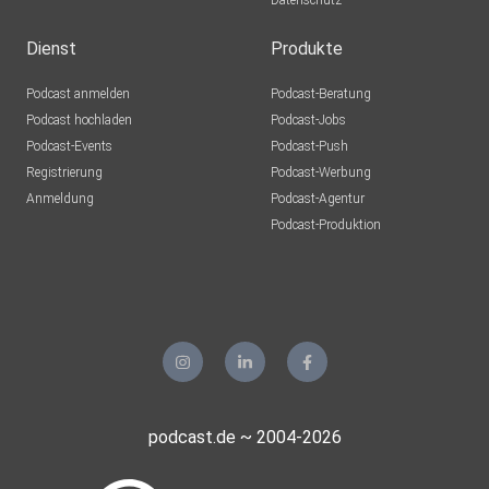
Datenschutz
lejfrmdc
Dienst
Produkte
Rudi49
Podcast anmelden
Podcast-Beratung
Brügg
Podcast hochladen
Podcast-Jobs
Podcast-Events
Podcast-Push
GNz11
Registrierung
Podcast-Werbung
Moon
Anmeldung
Podcast-Agentur
moeschger
Podcast-Produktion
Murg
y1vennor
Wolfsburg
4w0ym4zp
gkremp70
podcast.de ~ 2004-2026
Berlin