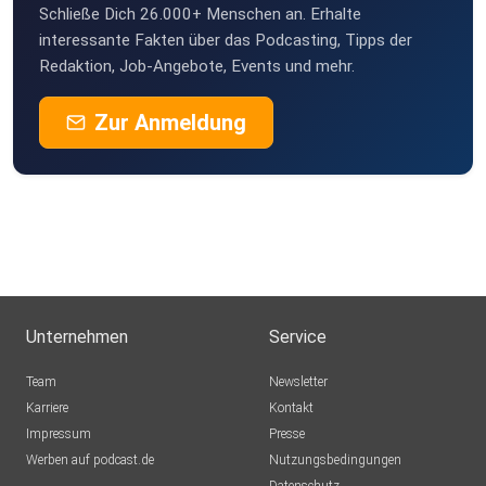
Schließe Dich 26.000+ Menschen an. Erhalte
FrankBrauner
interessante Fakten über das Podcasting, Tipps der
Berlin
Redaktion, Job-Angebote, Events und mehr.
Markusdragon
Zur Anmeldung
Offenburg
DarthTobi
Hamburg
Rothkamm
Röthlein
onqgc8me
Unternehmen
Service
ElChristo85
Team
Newsletter
Schwäbisch Gmünd
Karriere
Kontakt
Impressum
KerstinJung
Presse
Werben auf podcast.de
Sulzbach
Nutzungsbedingungen