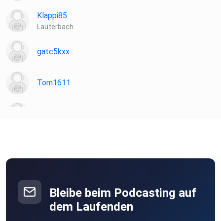
Klappi85
Lauterbach
gatc5kxx
Tom1611
Sloane
FrankW
Berlin
Mack0815
Ganderkesee
Bleibe beim Podcasting auf
dem Laufenden
8zm3btno