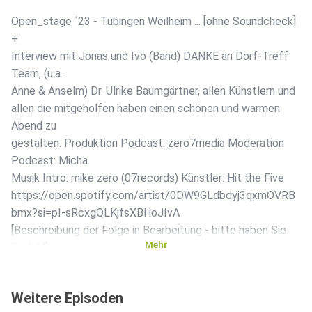
Open_stage ´23 - Tübingen Weilheim ... [ohne Soundcheck]
+
Interview mit Jonas und Ivo (Band) DANKE an Dorf-Treff
Team, (u.a.
Anne & Anselm) Dr. Ulrike Baumgärtner, allen Künstlern und
allen die mitgeholfen haben einen schönen und warmen
Abend zu
gestalten. Produktion Podcast: zero7media Moderation
Podcast: Micha
Musik Intro: mike zero (07records) Künstler: Hit the Five
https://open.spotify.com/artist/0DW9GLdbdyj3qxmOVRB
bmx?si=pI-sRcxgQLKjfsXBHoJIvA
[Beschreibung der Folge in Bearbeitung - bitte haben Sie
Mehr
Geduld]
Weitere Episoden