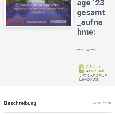
age ´23
gesamt
_aufna
hme:
vor 3 Jahren
2 Stunden
40 Minuten
0
0
0
0
0
0
0
Beschreibung
vor 3 Jahren