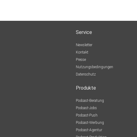
Service
Newsletter
Kontakt
Presse
Nutzungsbedingungen
Datenschutz
Produkte
Podcast-Beratung
Podcast-Jobs
Podcast-Push
Podcast-Werbung
Podcast-Agentur