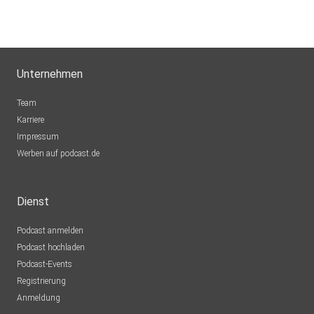
Unternehmen
Team
Karriere
Impressum
Werben auf podcast.de
Dienst
Podcast anmelden
Podcast hochladen
Podcast-Events
Registrierung
Anmeldung