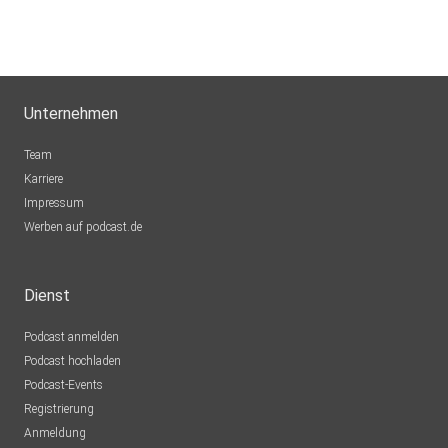
Unternehmen
Team
Karriere
Impressum
Werben auf podcast.de
Dienst
Podcast anmelden
Podcast hochladen
Podcast-Events
Registrierung
Anmeldung