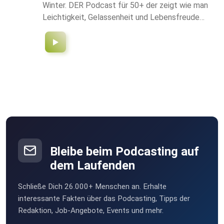
Winter. DER Podcast für 50+ der zeigt wie man
Leichtigkeit, Gelassenheit und Lebensfreude
hören kann. Sich selbst neu entdecken und
Talente, Gaben, Kreativität hervorbringst die tief
in dir schlummern. Zahlreiche kostenfreie Tipps
und Impulse für Deinen neuen Lebensabschnitt.
ROCK YOU LIFE 50+ PODCAST mit Michaela
Winter. WhatsApp: +43 664 3710238
https://www.facebook.com/groups/Herzkompass/
Bleibe beim Podcasting auf
dem Laufenden
Schließe Dich 26.000+ Menschen an. Erhalte
interessante Fakten über das Podcasting, Tipps der
Redaktion, Job-Angebote, Events und mehr.