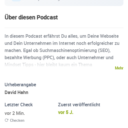
Über diesen Podcast
In diesem Podcast erfährst Du alles, um Deine Webseite
und Dein Unternehmen im Internet noch erfolgreicher zu
machen. Egal ob Suchmaschinenoptimierung (SEO),
bezahlte Werbung (PPC), oder auch Unternehmer und
Mindset Tipps - hier bleibt kaum ein Thema
Mehr
unbeantwortet. Außerdem erwarten Dich ebenfalls
regelmäßige Interviews mit Experten und Unternehmern.
Urheberangabe
Erfahre auch Du wie Du mit weniger Arbeit und weniger
David Hahn
Kosten im Internet nachhaltige Kundenbeziehungen
aufbaust, gleichzeitig mehr Geld verdienst und
Letzter Check
Zuerst veröffentlicht
zusätzliche Freiheit gewinnst.
vor 5 J.
vor 2 Min.
Checken