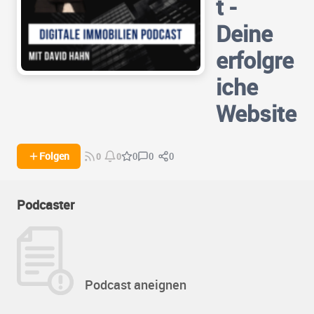
t -
Deine
erfolgre
iche
Website
0
0
Folgen
0
0
0
Podcaster
Podcast aneignen