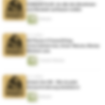
SONDERFOLGE: An alle die Abnehmen
und Muskeln aufbauen wollen
4 Minuten
vor 4 Jahren
#8 Physio X Powerlifting:
Unternehmertum, Unser Warum, Money
Mindset usw.
1 Stunde 9 Minuten
vor 4 Jahren
Attack the Hill - Wie du jede
Herausforderung dominierst
6 Minuten