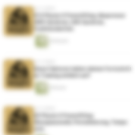
vor 4 Jahren
#10 Physio X Powerlifting: Akupressur
HWS Syndrom, LWS Syndrom,
Funktionsketten
59 Minuten
vor 4 Jahren
Diese Faktoren halten deinen Fortschritt
im Training wirklich auf!
8 Minuten
vor 4 Jahren
#9 Physio X Powerlifting:
Übungsauswahl, Periodisierung, Tempo
uvm.