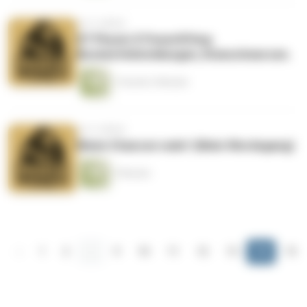
vor 4 Jahren
#7 Physio X Powerlifting:
Beckenfehlstellungen, Knieschmerzen.
1 Stunde 2 Minuten
vor 4 Jahren
Nimm Chancen wahr! (Mein Werdegang)
7 Minuten
‹
1
2
...
9
10
11
12
13
14
15