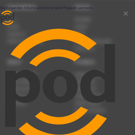
Unternehmen
Service
Team
Newsletter
Karriere
Kontakt
Impressum
Presse
Werben auf podcast.de
Nutzungsbedingungen
Datenschutz
Dienst
Produkte
Podcast anmelden
Podcast-Beratung
Podcast hochladen
Podcast-Jobs
Podcast-Events
Podcast-Push
Registrierung
Podcast-Werbung
Anmeldung
Podcast-Agentur
Podcast-Produktion