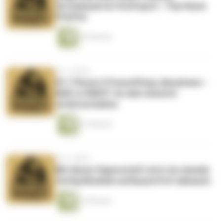
Strombasierter Kraftsport - feat René
Pfeiffer
42 Minuten
vor 4 Jahren
#11 Physio X Powerlifting: Abnehmen -
NUR so WIRST du dein Gewicht
verlieren/halten
51 Minuten
vor 4 Jahren
Mit dieser Eigenschaft wirst du niemals
richtig Muskeln aufbauen/Fett abbauen
10 Minuten