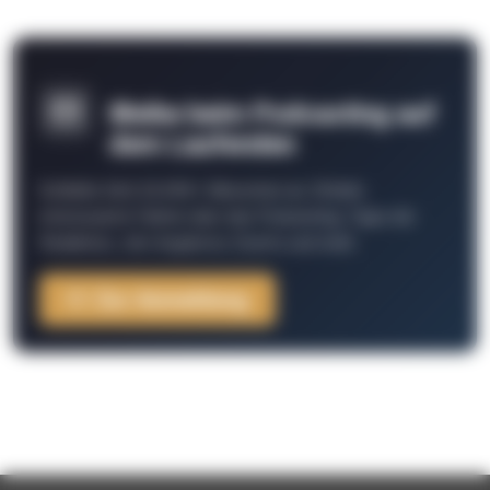
Bleibe beim Podcasting auf
dem Laufenden
Schließe Dich 26.000+ Menschen an. Erhalte
interessante Fakten über das Podcasting, Tipps der
Redaktion, Job-Angebote, Events und mehr.
Zur Anmeldung