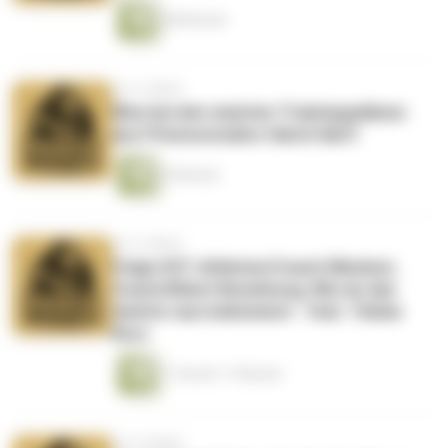
48 Minuten
vor 4 Jahren
Was bei den meisten Trainingsplänen
aus Fitnessstudios falsch läuft
4 Minuten
vor 4 Jahren
Folge 037: Athleten/Coach Mindset,
Coach/Klient Beziehung, Wie du das
meiste raus bekommst - feat. Tobias
Kurz
1 Stunde 11 Minuten
vor 4 Jahren