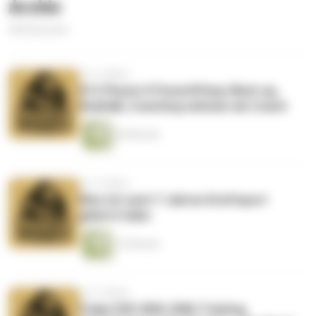
Archiv
268 Episoden
vor 4 Jahren
#12 Physio X Powerlifting: Meet up,
Realtalk, Coaching nehmen als Coach
38 Minuten
vor 4 Jahren
Was ich nach 7 Jahren Kraftsport
gelernt habe
13 Minuten
vor 4 Jahren
Folge 038: EMS, EMA Training,