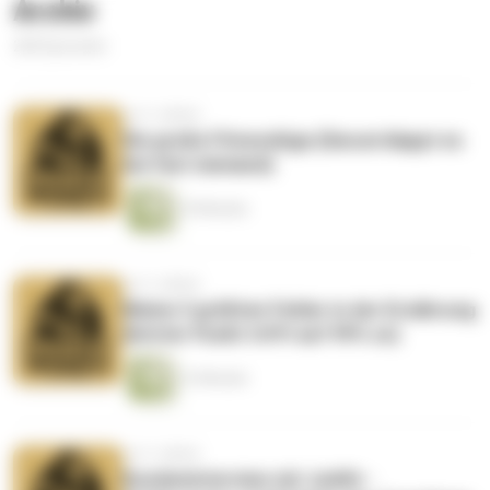
Archiv
268 Episoden
vor 3 Jahren
Die große Fitnesslüge (Darum klappt es
bei fast niemand)
10 Minuten
vor 3 Jahren
Meine 3 größten Fehler in der Ernährung
(letzter Punkt trifft auf 99% zu)
12 Minuten
vor 3 Jahren
Kundeninterview mit Judith -