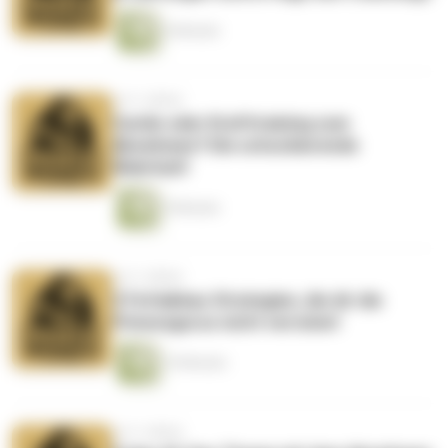
6 Minuten
vor 3 Jahren
Cardio oder Krafttraining zum
Abnehmen? Die schockierende
Wahrheit!
5 Minuten
vor 3 Jahren
3 Fettabbau Strategien, die dir die
Fitnessgurus nicht verraten!
10 Minuten
vor 3 Jahren