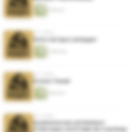
8 Minuten
vor 3 Jahren
Sofort mit Sport anfangen!
10 Minuten
vor 3 Jahren
Ernstes Thema!
8 Minuten
vor 3 Jahren
Kundeninterview mit Reinhard -
Erfahrungen und Erfolge des Coachings