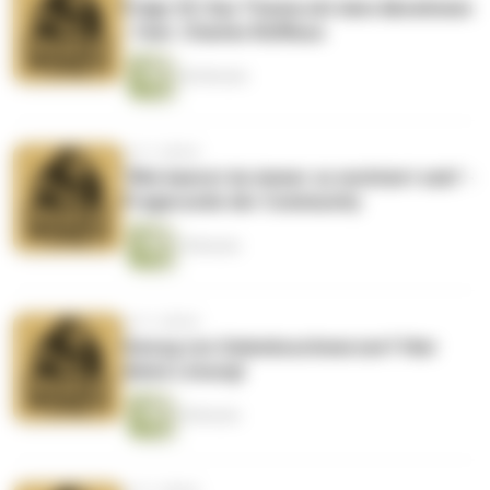
Folge 43: Das Thema mit dem Abnehmen
- feat. Charles Rüffieux
46 Minuten
vor 3 Jahren
"Wie kannst du immer so motiviert sein" -
Fragerunde der Community
9 Minuten
vor 3 Jahren
Genug von Gelenksschmerzen? Hier
deine Lösung!
8 Minuten