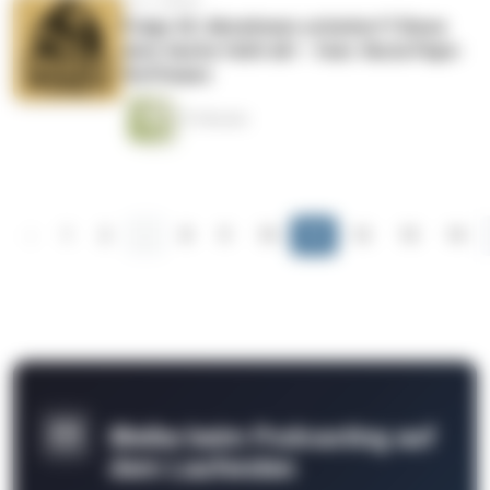
vor 3 Jahren
Folge 42: Abnehmen scheitert? Diese
eine Sache fehlt dir! - feat. Nuria Pape-
Hoffmann
57 Minuten
‹
1
2
...
8
9
10
11
12
13
14
Bleibe beim Podcasting auf
dem Laufenden