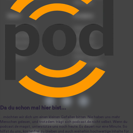
Datenschutz
Dienst
Produkte
Podcast anmelden
Podcast-Beratung
Podcast hochladen
Podcast-Jobs
Podcast-Events
Podcast-Push
Registrierung
Podcast-Werbung
Anmeldung
Podcast-Agentur
Podcast-Produktion
podcast.de ~ 2004-2026