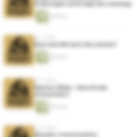
Erfahrungen und Erfolge des Coachings
3 Minuten
vor 3 Jahren
Kann eine Diät auch Sinn machen?
6 Minuten
vor 3 Jahren
Kalorien Zählen - Sinnvoll oder
Schwachsinn?
7 Minuten
vor 3 Jahren
Micheles Transformation!