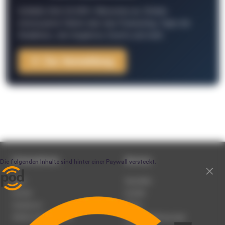
Schließe Dich 26.000+ Menschen an. Erhalte
interessante Fakten über das Podcasting, Tipps der
Redaktion, Job-Angebote, Events und mehr.
Zur Anmeldung
Unternehmen
Service
Team
Newsletter
Karriere
Kontakt
Impressum
Presse
Werben auf podcast.de
Nutzungsbedingungen