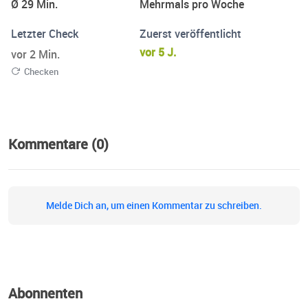
Ø 29 Min.
Mehrmals pro Woche
unterstützen ist meine Passion. Schön, dass du hier bist
Letzter Check
Zuerst veröffentlicht
vor 5 J.
vor 2 Min.
Checken
Kommentare (0)
Melde Dich an, um einen Kommentar zu schreiben.
Abonnenten