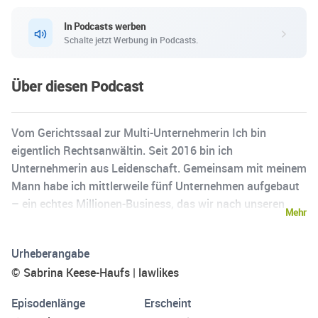
In Podcasts werben
Schalte jetzt Werbung in Podcasts.
Über diesen Podcast
Vom Gerichtssaal zur Multi-Unternehmerin Ich bin
eigentlich Rechtsanwältin. Seit 2016 bin ich
Unternehmerin aus Leidenschaft. Gemeinsam mit meinem
Mann habe ich mittlerweile fünf Unternehmen aufgebaut
– ein echtes Millionen-Business, das wir nach unseren
Mehr
eigenen Regeln führen. Als zweifache Mutter ist für mich
Zeit die wertvollste Währung. Ich bin der lebende Beweis
Urheberangabe
dafür, dass du ohne konkreten Plan, aber mit viel Energie
© Sabrina Keese-Haufs | lawlikes
und Willen dein eigenes wundervolles Leben und Business
aufzubauen kannst. Raus aus den starren Regeln - rein in
Episodenlänge
Erscheint
deine individuelle Feel- Good Realität. Dich dabei zu