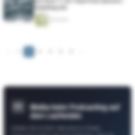
Auf Deck 11 mit Tarja Prüss (Autorin /
tarjasblog.de)
46 Minuten
‹
1
2
3
4
5
6
›
Bleibe beim Podcasting auf
dem Laufenden
Schließe Dich 26.000+ Menschen an. Erhalte