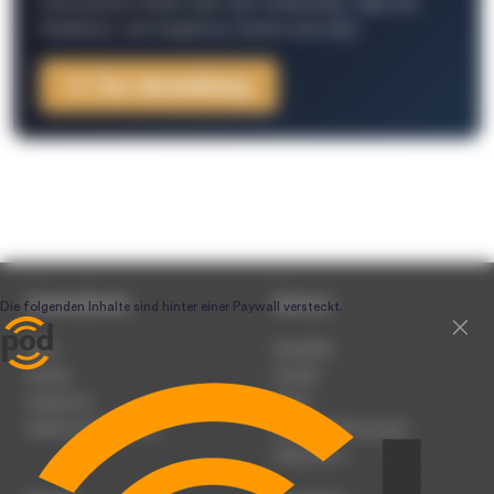
interessante Fakten über das Podcasting, Tipps der
Redaktion, Job-Angebote, Events und mehr.
Zur Anmeldung
Unternehmen
Service
Team
Newsletter
Karriere
Kontakt
Impressum
Presse
Werben auf podcast.de
Nutzungsbedingungen
Datenschutz