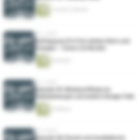
1 Stunde 12 Minuten
vor 2 Jahren
Kaffepaussi #14 Von dicken Eiern und
Orangen – Ostern im Norden
44 Minuten
vor 2 Jahren
Episode 39: Windows95man im
Salzkammergut und andere Design-Fails
54 Minuten
vor 2 Jahren
Episode 38: Eiszeit und musikalische