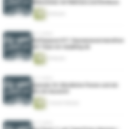
Midsommar mit Mahtava und Elchkuss
56 Minuten
vor 4 Jahren
Kaffepaussi #11 Saunawassermarathon
mit Tarja von tarjablog.de
55 Minuten
vor 4 Jahren
Episode 34: Glückliche Finnen und ein
Klo mit Aussicht
1 Stunde 9 Minuten
vor 4 Jahren