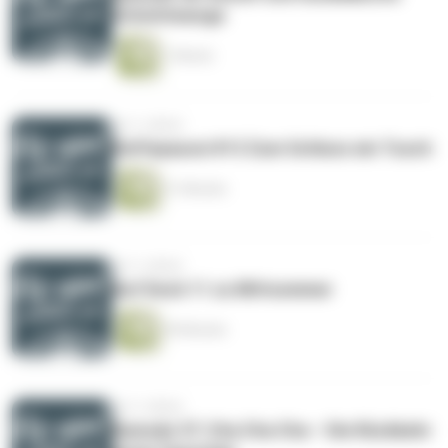
Schnittmenge
1 Minute
vor 2 Jahren
Kaffepaussi #13 Zum Schluss ein Tusch
31 Minuten
vor 3 Jahren
Auf Deck 11 zu Mittsommer
49 Minuten
vor 3 Jahren
Episode 37: Cha Cha Cha – Die Rückkehr