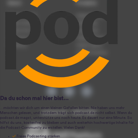
Dienst
Produkte
Podcast anmelden
Podcast-Beratung
Podcast hochladen
Podcast-Jobs
Podcast-Events
Podcast-Push
Registrierung
Podcast-Werbung
Anmeldung
Podcast-Agentur
Podcast-Produktion
podcast.de ~ 2004-2026