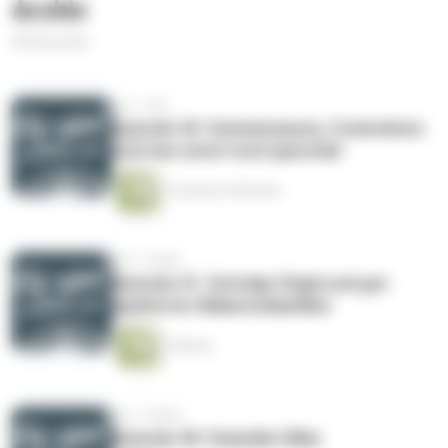
Archiv
89 Episoden
vor 1 Jahr
Episode 42: Sommerpause, Coolcations
und was sonst noch geschah
1 Stunde 23 Minuten
vor 2 Jahren
Episode 41: Schräge Vögel und gut
gealterter Makaronilaatikko
1 Minute
vor 2 Jahren
Episode 40: Vokuhila-Oliba