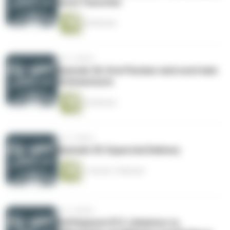
eurer Favoriten
46 Minuten
vor 3 Jahren
Episode 36: Drei Flocken sind noch kein
Schneesturm
52 Minuten
vor 3 Jahren
Episode 35: Expected Delivery
1 Stunde 14 Minuten
vor 4 Jahren
Kaffepaussi #12 Juhannus vs.